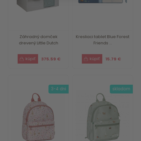
Záhradný domček
Kresliaci tablet Blue Forest
drevený Little Dutch
Friends ...
375.59 €
15.79 €
3-4 dni
skladom