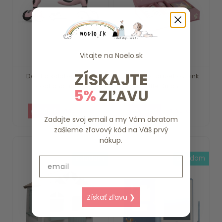
Vitajte na
Noelo.sk
ZÍSKAJTE
Detská kolobežka 2v1
Projektor príbehov Pink
scoot and ride -...
Little Dutch
5%
ZĽAVU
109.90 €
21.99 €
Zadajte svoj email a my Vám obratom
zašleme zľavový kód na Váš prvý
nákup.
skladom
skladom
Email
Získať zľavu ❯