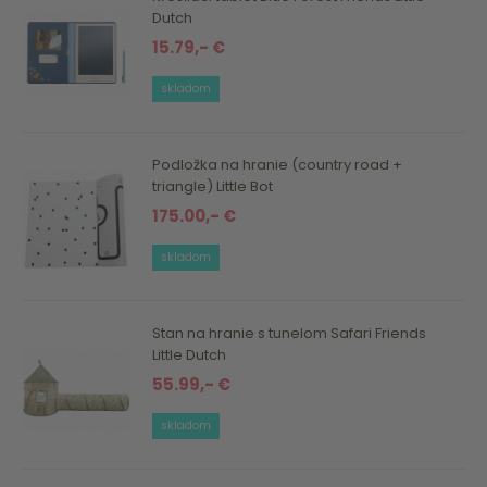
Dutch
15.79,- €
skladom
Podložka na hranie (country road +
triangle) Little Bot
175.00,- €
skladom
Stan na hranie s tunelom Safari Friends
Little Dutch
55.99,- €
skladom