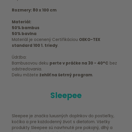
Rozmery: 80 x 100 cm
Materiál:
50% bambus
50% bavlna
Materiál je ocenený Certifikáciou
OEKO-TEX
standard 100 1. triedy
.
Údržba:
Bambusovou deku
perte v práčke na 30 - 40°C
bez
odstreďovania.
Deku môžete
žehliť na šetrný program
.
Sleepee
Sleepee je značka luxusných doplnkov do postieľky,
kočíka a pre každodenný život s dieťaťom. Všetky
produkty Sleepee sú navrhnuté pre pokojný, dlhý a