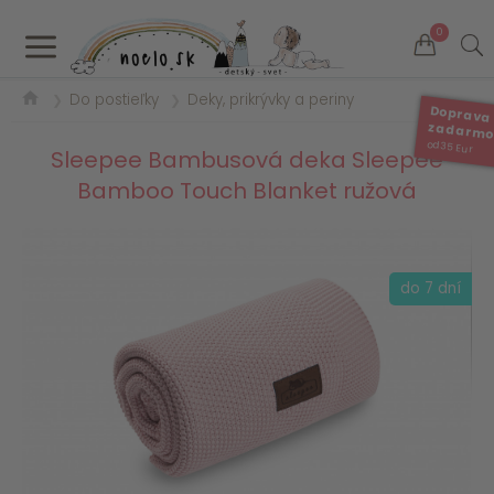
a
0
Do postieľky
Deky, prikrývky a periny
❯
❯
Doprava
zadarm
od 35 Eur
Sleepee Bambusová deka Sleepee
Bamboo Touch Blanket ružová
do 7 dní