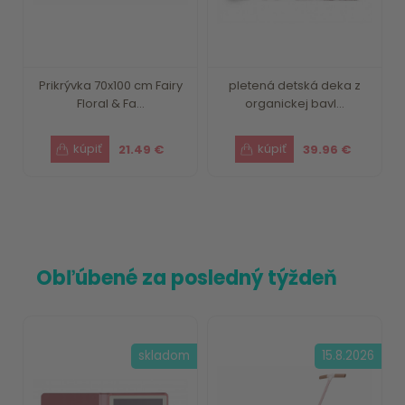
Prikrývka 70x100 cm Fairy
pletená detská deka z
Floral & Fa...
organickej bavl...
21.49 €
39.96 €
Obľúbené za posledný týždeň
skladom
15.8.2026