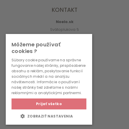
KONTAKT
Noelo.sk
Svätoplukova 5
010 01 Žilina
Môžeme používať
info@noelo.sk
cookies ?
02/222 003 76 (8:00-15:00)
Súbory cookie používame na správne
fungovanie našej stránky, prispôsobenie
PREVÁDZKOVATEĽ
obsahu a reklám, poskytovanie funkcií
sociálnych médií a na analýzu
návštevnosti. Informácie o používaní
WMS, s.r.o., r.s.p.
našej stránky tiež zdieľame s našimi
Svätoplukova 5
reklamnými a analytickými partnermi.
010 01 Žilina
Prijať všetko
IČO: 36690236
IČ DPH: SK2022262792
ZOBRAZIŤ NASTAVENIA