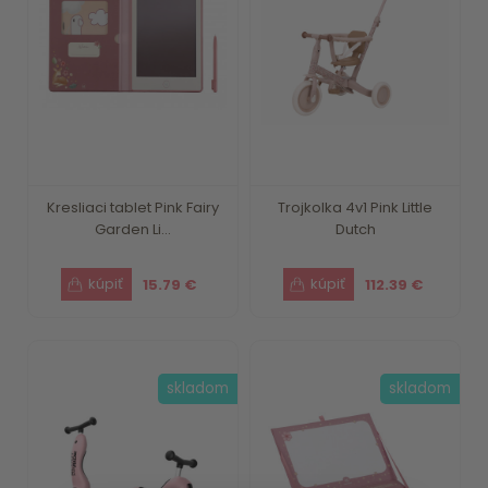
Kresliaci tablet Pink Fairy
Trojkolka 4v1 Pink Little
Garden Li...
Dutch
15.79 €
112.39 €
skladom
skladom