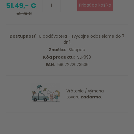
51.49,- €
52.99 €
Dostupnosť:
U dodávateľa - zvyčajne odosielame do 7
dní.
Značka:
Sleepee
Kód produktu:
SLP093
EAN:
5907222073506
Vrátenie / výmena
tovaru
zadarmo.