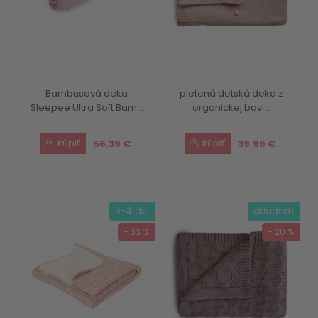
Bambusová deka
pletená detská deka z
Sleepee Ultra Soft Bam...
organickej bavl...
56.39 €
39.96 €
3-4 dni
skladom
- 33 %
- 20 %