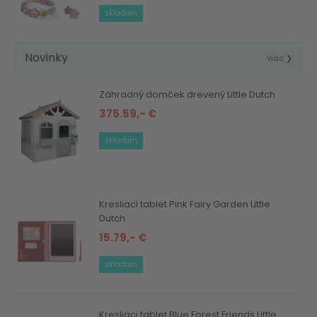
skladom
Novinky
viac ❯
Záhradný domček drevený Little Dutch
375.59,- €
skladom
Kresliaci tablet Pink Fairy Garden Little
Dutch
15.79,- €
skladom
Kresliaci tablet Blue Forest Friends Little