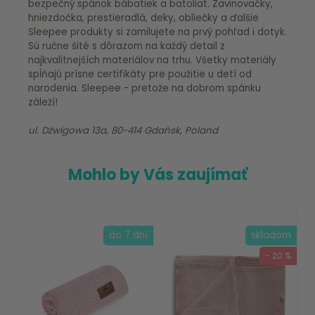
bezpečný spánok bábätiek a batoliat. Zavinovačky,
hniezdočka, prestieradlá, deky, obliečky a ďalšie
Sleepee produkty si zamilujete na prvý pohľad i dotyk.
Sú ručne šité s dôrazom na každý detail z
najkvalitnejších materiálov na trhu. Všetky materiály
spĺňajú prísne certifikáty pre použitie u detí od
narodenia. Sleepee - pretože na dobrom spánku
záleží!
ul. Dźwigowa 13a, 80-414 Gdańsk, Poland
Mohlo by Vás zaujímať
do 7 dní
skladom
- 20 %