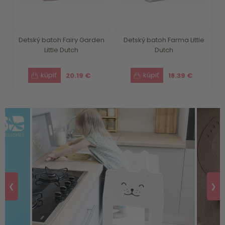
Detský batoh Fairy Garden
Detský batoh Farma Little
Little Dutch
Dutch
20.19 €
18.39 €
❮
❯