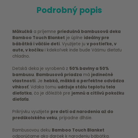
Podrobný popis
Mäkučká
a príjemne
priedušná bambusová deka
Bamboo Touch Blanket
je úplne
ideálny pre
bábätká i väčšie deti
. Využijete ju
v postieľke, v
aute, v kočíku
i kdekoľvek inde bude Vášmu dieťaťu
chladno.
Detská deka je vyrobená z
50% bavlny a 50%
bambusu
.
Bambusová priadza
má
jedinečné
vlastnosti
. Je
hebká, mäkká a perfektne odvádza
vlhkosť
. Vďaka tomu
udržuje stálu teplotu tela
dieťatka
, čo je dôležité pre
jemnú a citlivú pokožku
dieťaťa
.
Prikrývku využijete
pre deti od narodenia až do
predškolského veku
, prípadne dlhšie.
Bambusovou deku
Bamboo Touch Blanket
odporúčame ako darček k narodeniu bábätka.