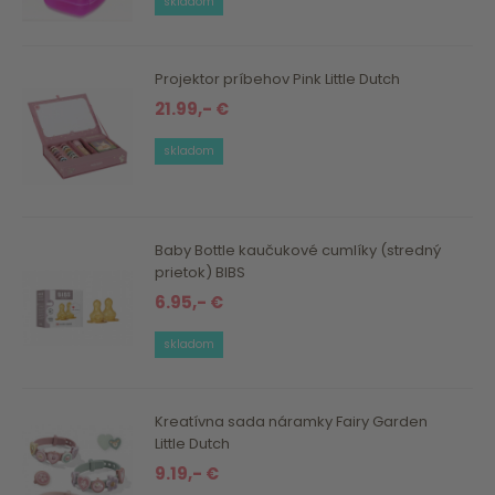
skladom
Projektor príbehov Pink Little Dutch
21.99,- €
skladom
Baby Bottle kaučukové cumlíky (stredný
prietok) BIBS
6.95,- €
skladom
Kreatívna sada náramky Fairy Garden
Little Dutch
9.19,- €