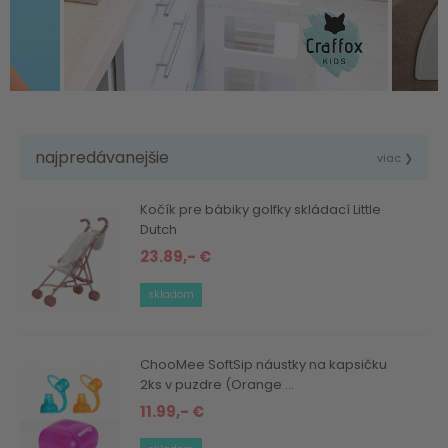
najpredávanejšie
viac ❯
Kočík pre bábiky golfky skládací Little
Dutch
23.89,- €
skladom
ChooMee SoftSip náustky na kapsičku
2ks v puzdre (Orange ...
11.99,- €