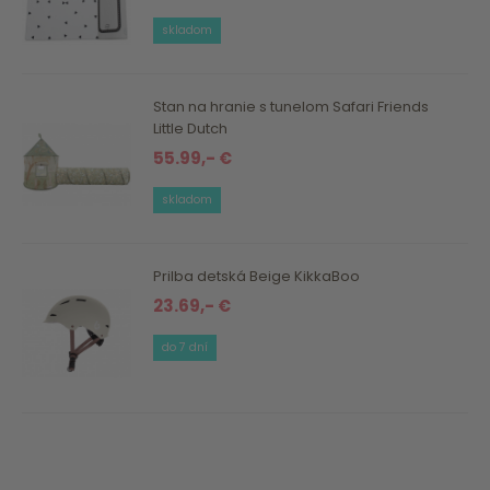
skladom
Stan na hranie s tunelom Safari Friends
Little Dutch
55.99,- €
skladom
Prilba detská Beige KikkaBoo
23.69,- €
do 7 dní