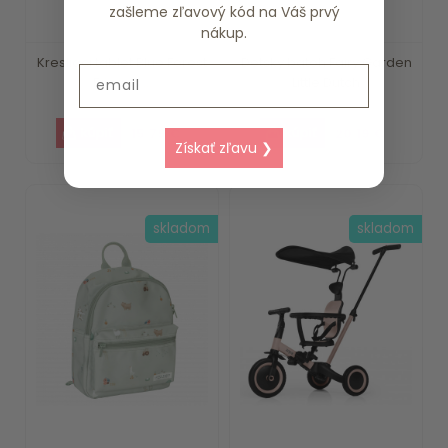
zašleme zľavový kód na Váš prvý
nákup.
Kresliaci tablet Blue Forest
Detský batoh Fairy Garden
Email
Friends ...
Little Dutch
15.79 €
20.19 €
Získať zľavu ❯
skladom
skladom