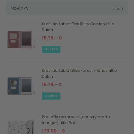
Novinky
viac ❯
Kresliaci tablet Pink Fairy Garden Little
Dutch
15.79,- €
skladom
Kresliaci tablet Blue Forest Friends Little
Dutch
15.79,- €
skladom
Podložka na hranie (country road +
triangle) Little Bot
175.00,- €