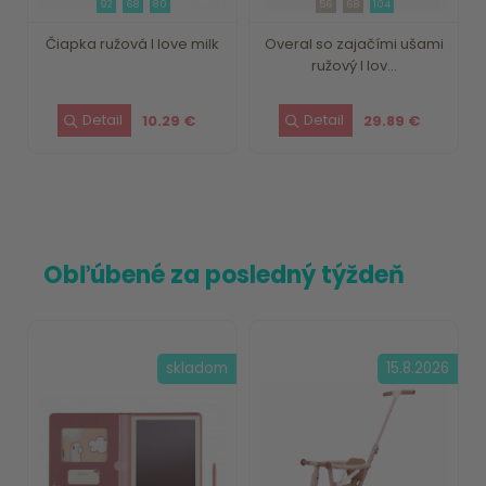
92
68
80
56
68
104
Čiapka ružová I love milk
Overal so zajačími ušami
ružový I lov...
10.29 €
29.89 €
Obľúbené za posledný týždeň
skladom
15.8.2026