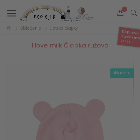
a
0
Oblečenie
Detské čiapky
❯
❯
Doprava
zadarm
od 35 Eur
I love milk Čiapka ružová
skladom