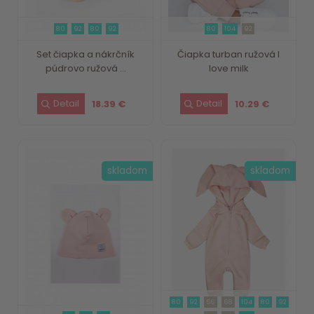
80
92
80
92
80
104
92
Set čiapka a nákrčník
Čiapka turban ružová I
púdrovo ružová ...
love milk
18.39 €
10.29 €
skladom
skladom
80
92
56
68
104
80
92