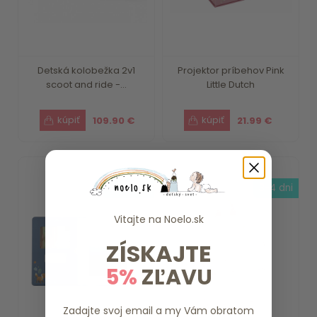
Detská kolobežka 2v1
Projektor príbehov Pink
scoot and ride -...
Little Dutch
109.90 €
21.99 €
skladom
3-4 dni
Vitajte na
Noelo.sk
ZÍSKAJTE
5%
ZĽAVU
Zadajte svoj email a my Vám obratom