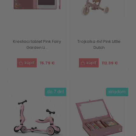
Kresliaci tablet Pink Fairy
Trojkolka 4v1 Pink Little
Garden Li...
Dutch
15.79 €
112.39 €
do 7 dní
skladom