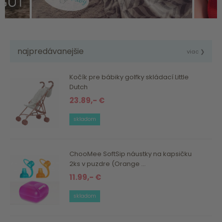
najpredávanejšie
viac ❯
Kočík pre bábiky golfky skládací Little
Dutch
23.89,- €
skladom
ChooMee SoftSip náustky na kapsičku
2ks v puzdre (Orange ...
11.99,- €
skladom