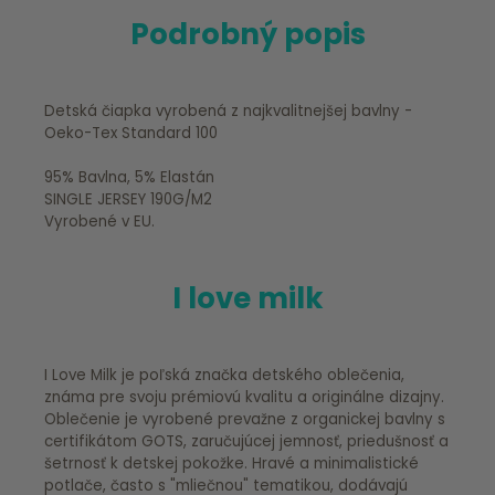
Podrobný popis
Detská čiapka vyrobená z najkvalitnejšej bavlny -
Oeko-Tex Standard 100
95% Bavlna, 5% Elastán
SINGLE JERSEY 190G/M2
Vyrobené v EU.
I love milk
I Love Milk je poľská značka detského oblečenia,
známa pre svoju prémiovú kvalitu a originálne dizajny.
Oblečenie je vyrobené prevažne z organickej bavlny s
certifikátom GOTS, zaručujúcej jemnosť, priedušnosť a
šetrnosť k detskej pokožke. Hravé a minimalistické
potlače, často s "mliečnou" tematikou, dodávajú