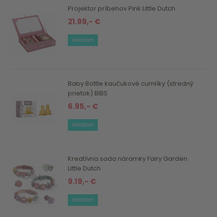
Projektor príbehov Pink Little Dutch
21.99,- €
skladom
Baby Bottle kaučukové cumlíky (stredný
prietok) BIBS
6.95,- €
skladom
Kreatívna sada náramky Fairy Garden
Little Dutch
9.19,- €
skladom