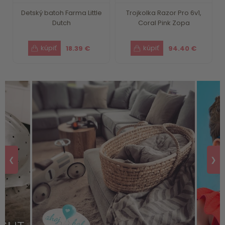
Detský batoh Farma Little
Trojkolka Razor Pro 6v1,
Dutch
Coral Pink Zopa
18.39 €
94.40 €
❮
❯