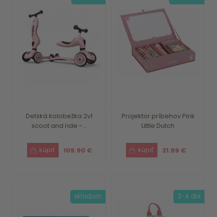
Detská kolobežka 2v1
Projektor príbehov Pink
scoot and ride -...
Little Dutch
109.90 €
21.99 €
skladom
3-4 dni