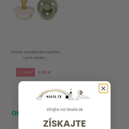
Colour symetrické cumlíky
z prírodnéh...
11.95 €
Vitajte na
Noelo.sk
Obľúbené za posledný týždeň
ZÍSKAJTE