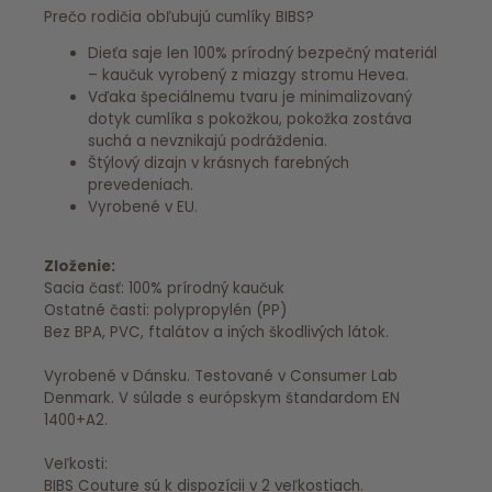
Prečo rodičia obľubujú cumlíky BIBS?
Dieťa saje len 100% prírodný bezpečný materiál
– kaučuk vyrobený z miazgy stromu Hevea.
Vďaka špeciálnemu tvaru je minimalizovaný
dotyk cumlíka s pokožkou, pokožka zostáva
suchá a nevznikajú podráždenia.
Štýlový dizajn v krásnych farebných
prevedeniach.
Vyrobené v EU.
Zloženie:
Sacia časť: 100% prírodný kaučuk
Ostatné časti: polypropylén (PP)
Bez BPA, PVC, ftalátov a iných škodlivých látok.
Vyrobené v Dánsku. Testované v Consumer Lab
Denmark. V súlade s európskym štandardom EN
1400+A2.
Veľkosti:
BIBS Couture sú k dispozícii v 2 veľkostiach.