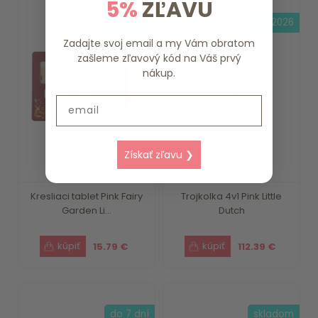
5%
ZĽAVU
skladom
15.8.2026
Zadajte svoj email a my Vám obratom
zašleme zľavový kód na Váš prvý
nákup.
Email
Získať zľavu ❯
Kresliaci tablet Pink Fairy
Trojkolka 4v1 Pink Little
Garden Li...
Dutch
15.79 €
112.39 €
do 7 dní
skladom