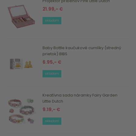
Projektor príbehov Pink Little Dutch
21.99,- €
skladom
Baby Bottle kaučukové cumlíky (stredný
prietok) BIBS
6.95,- €
skladom
Kreatívna sada náramky Fairy Garden
Little Dutch
9.19,- €
skladom