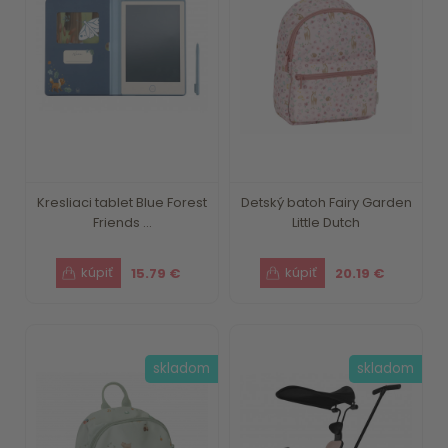
Kresliaci tablet Blue Forest
Detský batoh Fairy Garden
Friends ...
Little Dutch
15.79 €
20.19 €
skladom
skladom