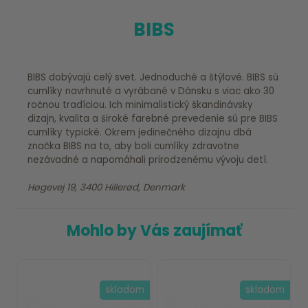
BIBS
BIBS dobývajú celý svet. Jednoduché a štýlové. BIBS sú
cumlíky navrhnuté a vyrábané v Dánsku s viac ako 30
ročnou tradíciou. Ich minimalistický škandinávsky
dizajn, kvalita a široké farebné prevedenie sú pre BIBS
cumlíky typické. Okrem jedinečného dizajnu dbá
značka BIBS na to, aby boli cumlíky zdravotne
nezávadné a napomáhali prirodzenému vývoju detí.
Høgevej 19, 3400 Hillerød, Denmark
Mohlo by Vás zaujímať
skladom
skladom