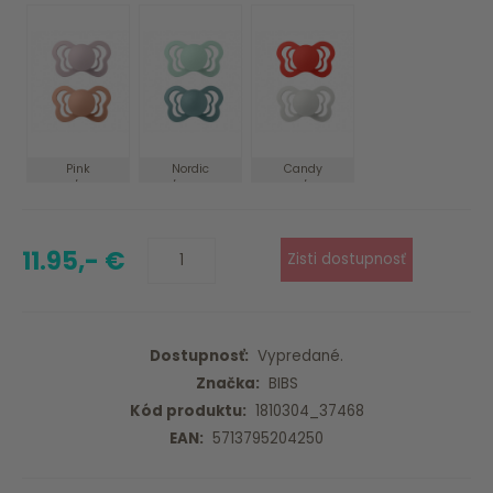
Pink
Nordic
Candy
Plum/Peach
Mint/Island Sea
Apple/Haze
11.95,- €
Dostupnosť:
Vypredané.
Značka:
BIBS
Kód produktu:
1810304_37468
EAN:
5713795204250