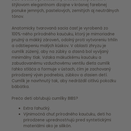
štýlovom elegantnom dizajne v krásnej farebnej
ponuke jemných, pastelových, zemitých aj neutrálnych
tónov.
Anatomicky tvarovaná sacia časť je vyrobená zo
100%-ného prírodného kaučuku, ktorý je mimoriadne
pružný a mäkký zároveň, odolný proti vytvoreniu trhlín
a odštiepeniu malých kúskov. V oblasti zhryzu je
cumlík zúžený, aby na zúbky a ďasná bol vyvíjaný
minimálny tlak. Vďaka mäkučkému kaučuku a
zabudovanému vzduchovému ventilu dieťa cumlík
ľahko stláča a formuje v ústach, čím je zachovaný
prirodzený vývin podnebia, zúbkov a ďasien detí.
Cumlík je navrhnutý tak, aby nedráždil citlivú pokožku
bábätka.
Prečo deti obľubujú cumlíky BIBS?
Extra ľahučký.
Výnimočná chuť prírodného kaučuku, deti ho
prirodzene uprednostňujú pred syntetickými
materiálmi ako je silikón.