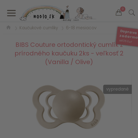
a
0
Kaučukové cumlíky
6-18 mesiacov
❯
❯
Doprava
zadarm
od 35 Eur
BIBS Couture ortodontický cumlík z
prírodného kaučuku 2ks - veľkosť 2
(Vanilla / Olive)
vypredané