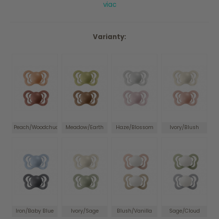
viac
Varianty:
Peach/Woodchuck
Meadow/Earth
Haze/Blossom
Ivory/Blush
Iron/Baby Blue
Ivory/Sage
Blush/Vanilla
Sage/Cloud