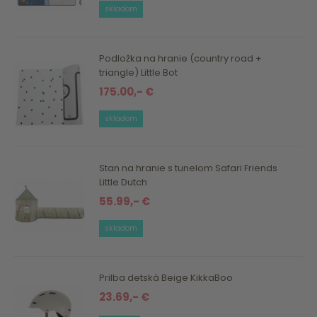
skladom
Podložka na hranie (country road +
triangle) Little Bot
175.00,- €
skladom
Stan na hranie s tunelom Safari Friends
Little Dutch
55.99,- €
skladom
Prilba detská Beige KikkaBoo
23.69,- €