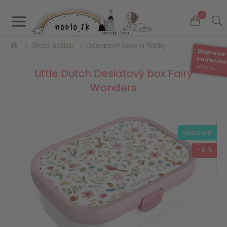
a
0
Škola, škôlka
Desiatové boxy a fľašky
❯
❯
Doprava
zadarm
od 35 Eur
Little Dutch Desiatový box Fairy
Wonders
skladom
- 8 %