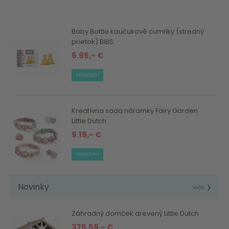
Baby Bottle kaučukové cumlíky (stredný
prietok) BIBS
6.95,- €
skladom
Kreatívna sada náramky Fairy Garden
Little Dutch
9.19,- €
skladom
Novinky
viac ❯
Záhradný domček drevený Little Dutch
375.59,- €