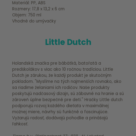
Materiál: PP, ABS
Rozmery: 17,8 x 13,2 x 6 cm
Objem: 750 ml
Vhodné do umývačky
Little Dutch
Holandská značka pre bábätká, batoľatá a
predškolákov s viac ako 10 ročnou tradíciou. Little
Dutch je zárukou, že každý produkt je skutočným
pokladom. "Myslíme na tých najmenších rovnako, ako
sa riadime želaniami ich rodičov. Naše produkty
poskytujú nadčasový dizajn, sú zábavné na hranie a sú
zároveň úplne bezpečné pre deti." Hračky Little dutch
podporujú rozvoj každého dieťaťa v maximálnej
možnej miere, návrhy sú funkčné a fascinujúce.
Vyžarujú radosť, dodávajú pohodlie a prinášajú
ľahkosť.