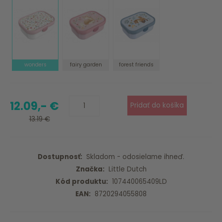
wonders
fairy garden
forest friends
12.09,- €
13.19 €
Dostupnosť:
Skladom - odosielame ihneď.
Značka:
Little Dutch
Kód produktu:
107440065409LD
EAN:
8720294055808