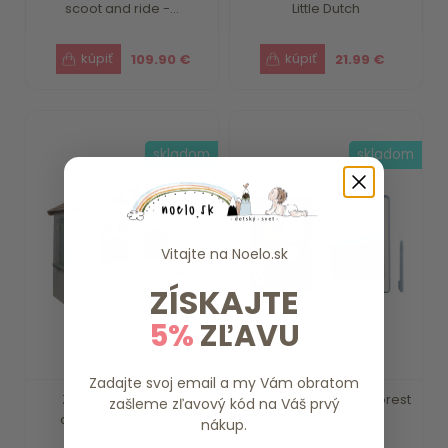
scoot and ride -...
Little Dutch
109.90 €
21.99 €
skladom
skladom
Vitajte na
Noelo.sk
ZÍSKAJTE
5%
ZĽAVU
Zadajte svoj email a my Vám obratom
Záhradný domček
Kresliaci tablet Blue Forest
zašleme zľavový kód na Váš prvý
drevený Little Dutch
Friends ...
nákup.