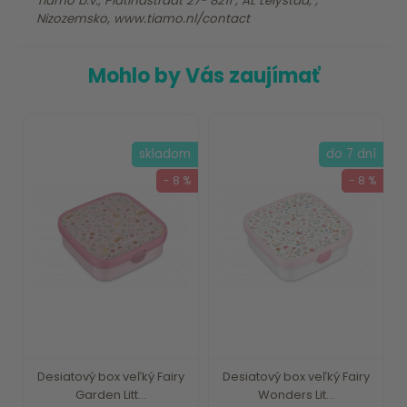
Tiamo b.v., Platinastraat 27- 8211 , AL Lelystad, ,
Nizozemsko, www.tiamo.nl/contact
Mohlo by Vás zaujímať
skladom
do 7 dní
- 8 %
- 8 %
Desiatový box veľký Fairy
Desiatový box veľký Fairy
Garden Litt...
Wonders Lit...