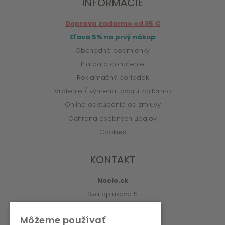
INFORMÁCIE
Doprava zadarmo od 35 €
Zľava 5% na prvý nákup
Obchodné podmienky
Platba a doručenie
Reklamačný poriadok
Vrátenie / výmena tovaru zadarmo
Online odstúpenie od zmluvy
Ochrana osobných údajov
Cookies
KONTAKT
Noelo.sk
Svätoplukova 5
010 01 Žilina
Môžeme používať
info@noelo.sk