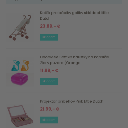
Kočík pre bábiky golfky skládací Little
Dutch
23.89,- €
skladom
ChooMee SoftSip náustky na kapsičku
2ks v puzdre (Orange ...
11.99,- €
skladom
Projektor príbehov Pink Little Dutch
21.99,- €
skladom