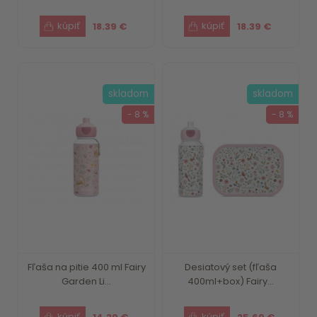
18.39 €
18.39 €
skladom
skladom
- 8 %
- 8 %
Fľaša na pitie 400 ml Fairy
Desiatový set (fľaša
Garden Li...
400ml+box) Fairy...