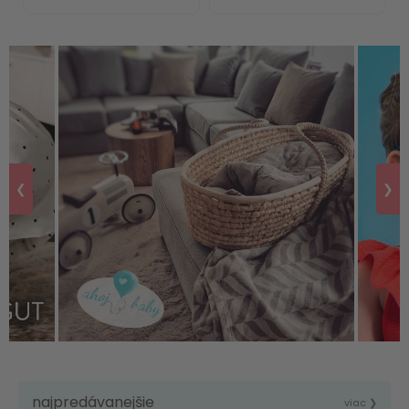
❮
❯
najpredávanejšie
viac ❯