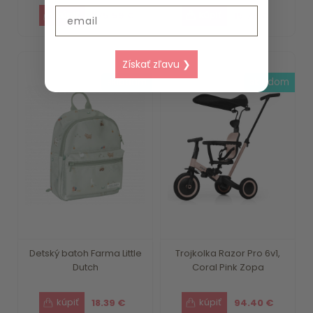
Email
375.59 €
15.79 €
Získať zľavu ❯
skladom
skladom
Detský batoh Farma Little
Trojkolka Razor Pro 6v1,
Dutch
Coral Pink Zopa
18.39 €
94.40 €