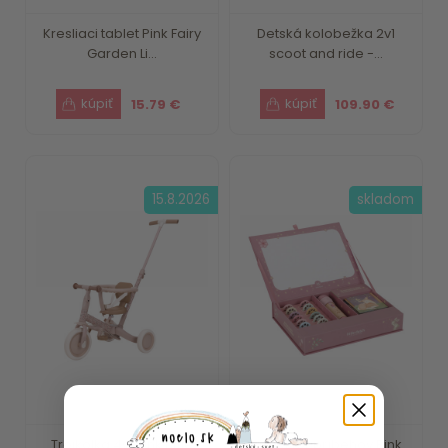
Kresliaci tablet Pink Fairy
Detská kolobežka 2v1
Garden Li...
scoot and ride -...
15.79 €
109.90 €
15.8.2026
skladom
Trojkolka 4v1 Pink Little
Projektor príbehov Pink