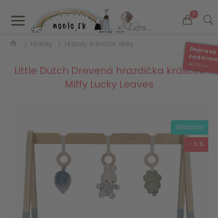
a
0
Hračky
Hrazdy a hracie deky
❯
❯
Doprava
zadarm
od 35 Eur
Little Dutch Drevená hrazdička králiček
Miffy Lucky Leaves
skladom
- 6 %