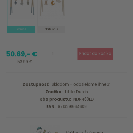
Leaves
Naturals
50.69,- €
53.99 €
Dostupnosť:
Skladom - odosielame ihneď.
Značka:
Little Dutch
Kód produktu:
NIJN460LD
EAN:
8713291664609
Vrátenie / výmena