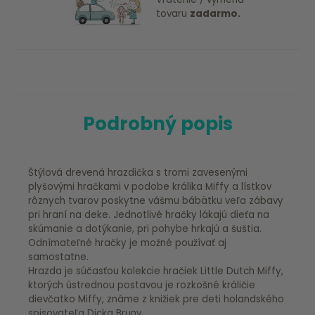
tovaru
zadarmo.
Podrobný popis
Štýlová drevená hrazdička s tromi zavesenými
plyšovými hračkami v podobe králika Miffy a lístkov
rôznych tvarov poskytne vášmu bábätku veľa zábavy
pri hraní na deke. Jednotlivé hračky lákajú dieťa na
skúmanie a dotýkanie, pri pohybe hrkajú a šuštia.
Odnímateľné hračky je možné používať aj
samostatne.
Hrazda je súčasťou kolekcie hračiek Little Dutch Miffy,
ktorých ústrednou postavou je rozkošné králičie
dievčatko Miffy, známe z knižiek pre deti holandského
spisovateľa Dicka Bruny.