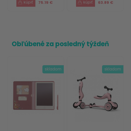
75.19 €
63.89 €
Obľúbené za posledný týždeň
skladom
skladom