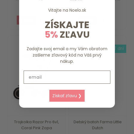
Dutch
Little Dutch
Vitajte na
Noelo.sk
112.39 €
21.99 €
ZÍSKAJTE
5%
ZĽAVU
skladom
do 7 dní
Zadajte svoj email a my Vám obratom
zašleme zľavový kód na Váš prvý
nákup.
Email
Získať zľavu ❯
Trojkolka Razor Pro 6v1,
Detský batoh Farma Little
Coral Pink Zopa
Dutch