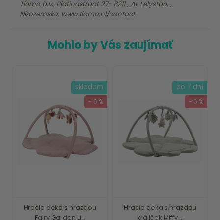
Tiamo b.v., Platinastraat 27- 8211 , AL Lelystad, ,
Nizozemsko, www.tiamo.nl/contact
Mohlo by Vás zaujímať
skladom
do 7 dní
- 6 %
- 6 %
Hracia deka s hrazdou
Hracia deka s hrazdou
Fairy Garden Li...
králiček Miffy ...