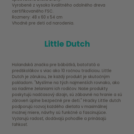
Vyrobené z vysoko kvalitného odolného dreva
certifikovaného FSC.
Rozmery: 48 x 60 x 54 cm
Vhodné pre deti od narodenia.
Little Dutch
Holandská značka pre bábätká, batoľatá a
predškolákov s viac ako 10 ročnou tradíciou. Little
Dutch je zárukou, že každý produkt je skutočným
pokladom. "Myslíme na tých najmenších rovnako, ako
sa riadime želaniami ich rodičov. Naše produkty
poskytujú nadčasový dizajn, sú zábavné na hranie a sú
zároveň úplne bezpečné pre deti." Hračky Little dutch
podporujú rozvoj každého dieťaťa v maximálnej
možnej miere, návrhy sú funkčné a fascinujúce.
Vyžarujú radosť, dodávajú pohodlie a prinášajú
ľahkosť.