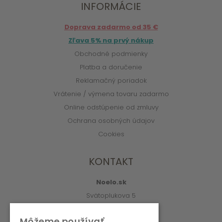
INFORMÁCIE
Doprava zadarmo od 35 €
Zľava 5% na prvý nákup
Obchodné podmienky
Platba a doručenie
Reklamačný poriadok
Vrátenie / výmena tovaru zadarmo
Online odstúpenie od zmluvy
Ochrana osobných údajov
Cookies
KONTAKT
Noelo.sk
Svätoplukova 5
010 01 Žilina
Môžeme používať