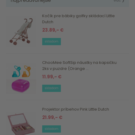
najpredávanejšie
viac ❯
Kočík pre bábiky golfky skládací Little
Dutch
23.89,- €
skladom
ChooMee SoftSip náustky na kapsičku
2ks v puzdre (Orange ...
11.99,- €
skladom
Projektor príbehov Pink Little Dutch
21.99,- €
skladom