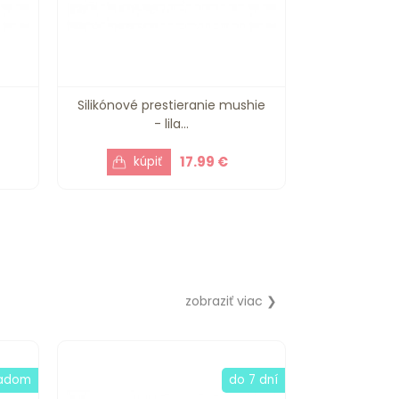
Silikónové prestieranie mushie
- lila...
17.99 €
zobraziť viac ❯
ladom
do 7 dní