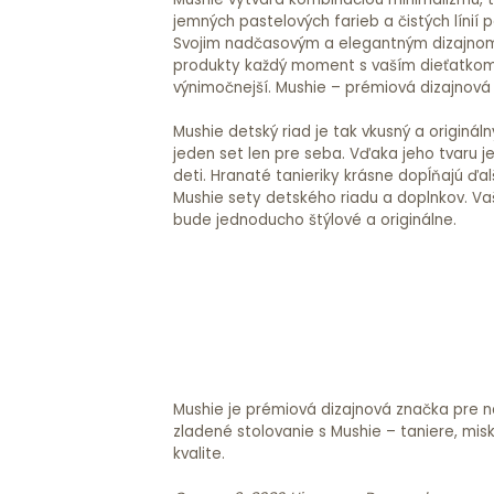
jemných pastelových farieb a čistých línií 
Svojim nadčasovým a elegantným dizajnom
produkty každý moment s vaším dieťatkom
výnimočnejší. Mushie – prémiová dizajnová
Mushie detský riad je tak vkusný a originál
jeden set len pre seba. Vďaka jeho tvaru j
deti. Hranaté tanieriky krásne dopĺňajú ďa
Mushie sety detského riadu a doplnkov. Va
bude jednoducho štýlové a originálne.
Mushie je prémiová dizajnová značka pre n
zladené stolovanie s Mushie – taniere, mis
kvalite.