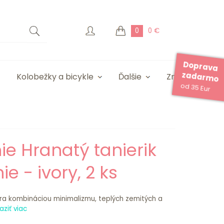
0
0 €
Doprava
zadarmo
Kolobežky a bicykle
Ďalšie
Značky
od 35 Eur
e Hranatý tanierik
e - ivory, 2 ks
ra kombináciou minimalizmu, teplých zemitých a
aziť viac