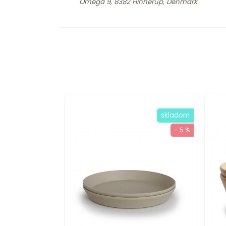
Omega 9, 8382 Hinnerup, Denmark
skladom
- 5 %