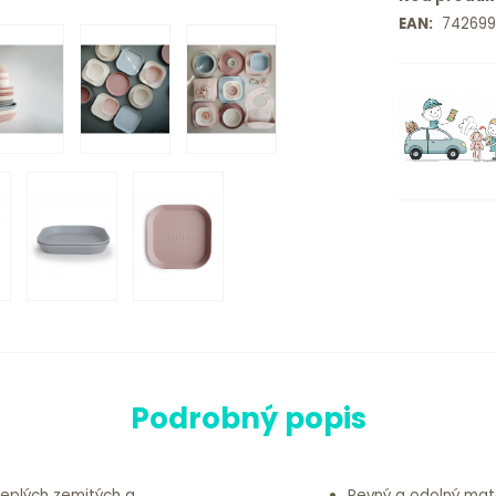
EAN:
742699
Podrobný popis
teplých zemitých a
Pevný a odolný mate