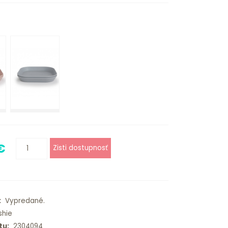
€
:
Vypredané.
hie
tu:
2304094