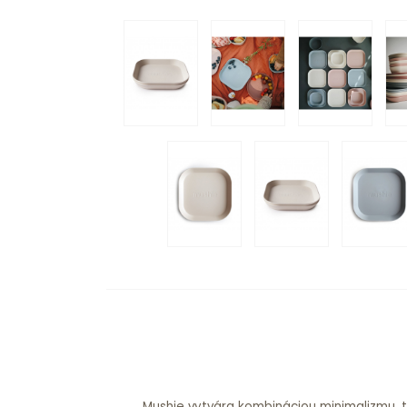
Mushie vytvára kombináciou minimalizmu, 