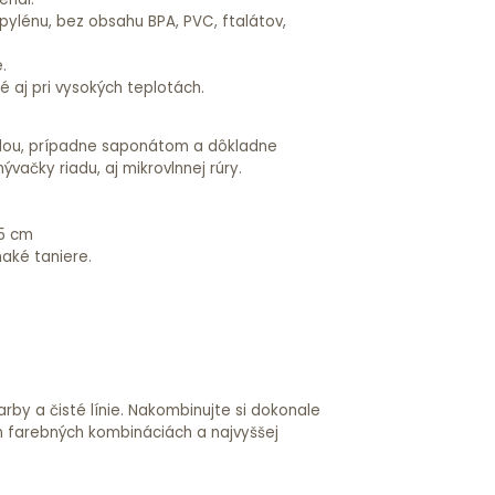
ylénu, bez obsahu BPA, PVC, ftalátov,
.
 aj pri vysokých teplotách.
dou, prípadne saponátom a dôkladne
vačky riadu, aj mikrovlnnej rúry.
,5 cm
aké taniere.
by a čisté línie. Nakombinujte si dokonale
ých farebných kombináciách a najvyššej