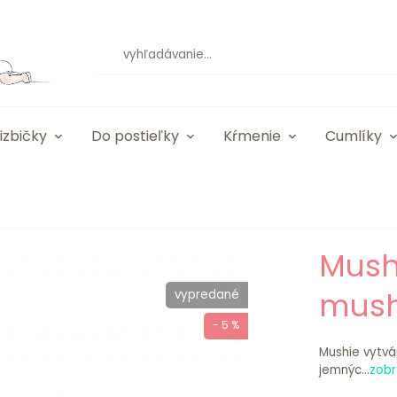
izbičky
Do postieľky
Kŕmenie
Cumlíky
Mushi
mushi
vypredané
- 5 %
Mushie vytvá
jemnýc...
zobr