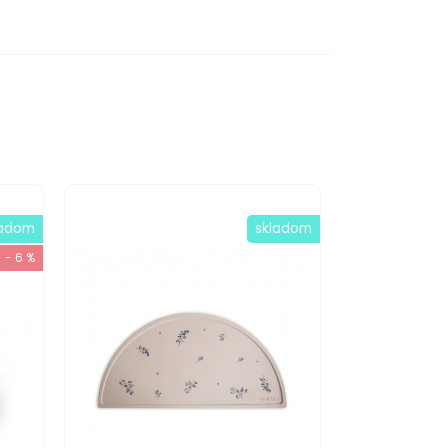
ladom
skladom
- 6 %