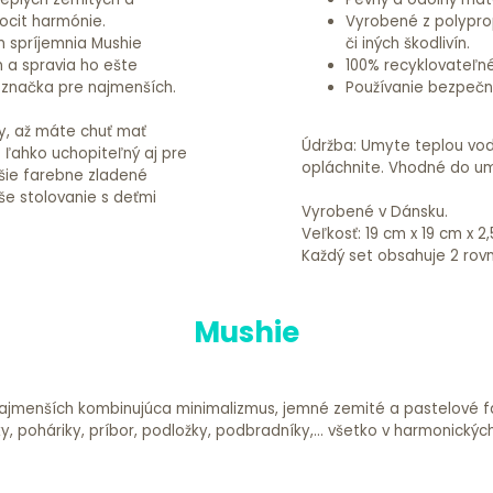
pocit harmónie.
Vyrobené z polyprop
 spríjemnia Mushie
či iných škodlivín.
 a spravia ho ešte
100% recyklovateľné
 značka pre najmenších.
Používanie bezpečné
ny, až máte chuť mať
Údržba: Umyte teplou vo
e ľahko uchopiteľný aj pre
opláchnite. Vhodné do umý
lšie farebne zladené
še stolovanie s deťmi
Vyrobené v Dánsku.
Veľkosť: 19 cm x 19 cm x 2
Každý set obsahuje 2 rovn
Mushie
ajmenších kombinujúca minimalizmus, jemné zemité a pastelové far
ky, poháriky, príbor, podložky, podbradníky,... všetko v harmonick