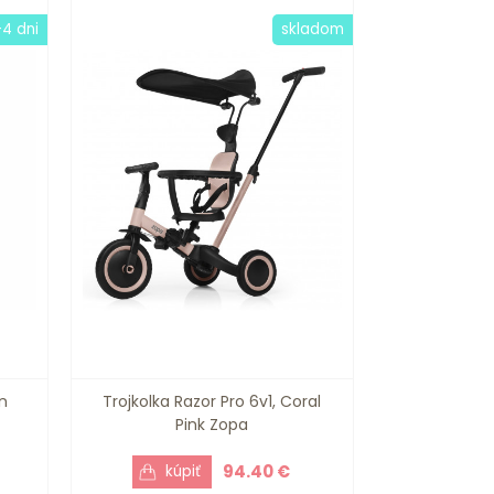
-4 dni
skladom
n
Trojkolka Razor Pro 6v1, Coral
Pink Zopa
94.40 €