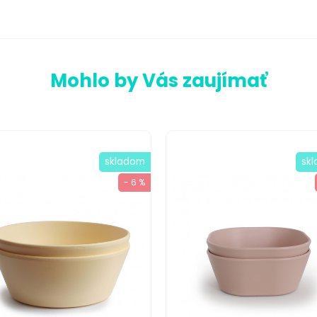
Mohlo by Vás zaujímať
skladom
sk
- 6 %