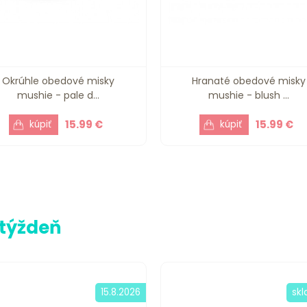
Okrúhle obedové misky
Hranaté obedové misky
mushie - pale d...
mushie - blush ...
15.99 €
15.99 €
 týždeň
15.8.2026
sk