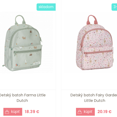
skladom
3
Detský batoh Farma Little
Detský batoh Fairy Garde
Dutch
Little Dutch
18.39 €
20.19 €