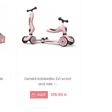
le
Detská kolobežka 2v1 scoot
and ride -...
109.90 €