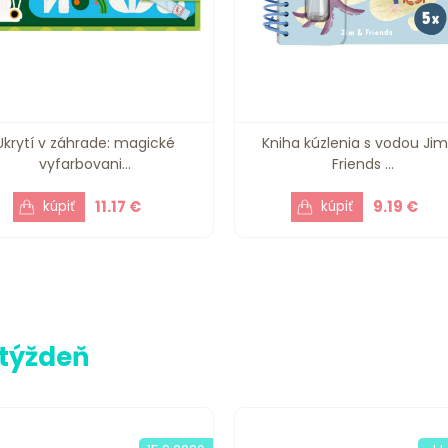
Ukrytí v záhrade: magické
Kniha kúzlenia s vodou Ji
vyfarbovani...
Friends ...
11.17 €
9.19 €
 týždeň