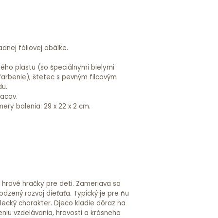
adnej fóliovej obálke.
ého plastu (so špeciálnymi bielymi
arbenie), štetec s pevným filcovým
du.
iacov.
ery balenia: 29 x 22 x 2 cm.
a hravé hračky pre deti. Zameriava sa
odzený rozvoj dieťaťa. Typický je pre ňu
lecký charakter. Djeco kladie dôraz na
niu vzdelávania, hravosti a krásneho