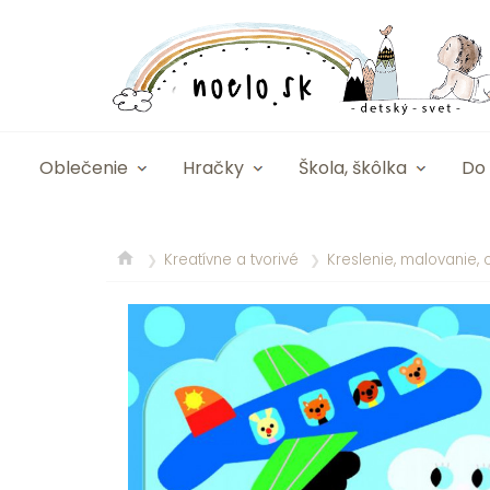
Oblečenie
Hračky
Škola, škôlka
Do 
Kreatívne a tvorivé
Kreslenie, malovanie,
❯
❯