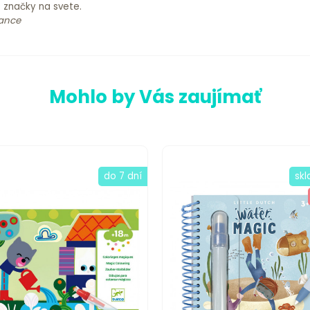
é značky na svete.
rance
Mohlo by Vás zaujímať
do 7 dní
sk