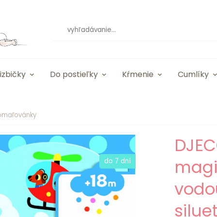
izbičky
Do postieľky
Kŕmenie
Cumlíky
 omaľovánky
DJECO
magi
do 7 dní
vodo
silue