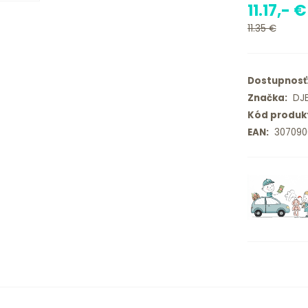
11.17,- €
11.35 €
Dostupnosť
Značka:
DJ
Kód produk
EAN:
307090