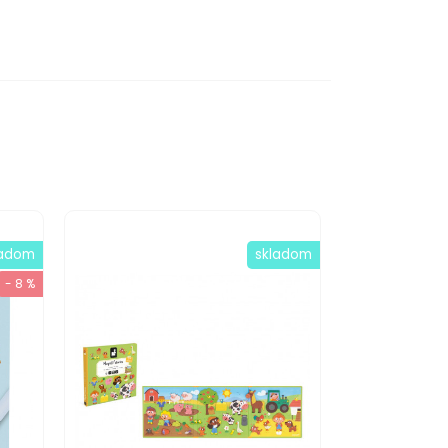
ladom
skladom
- 8 %