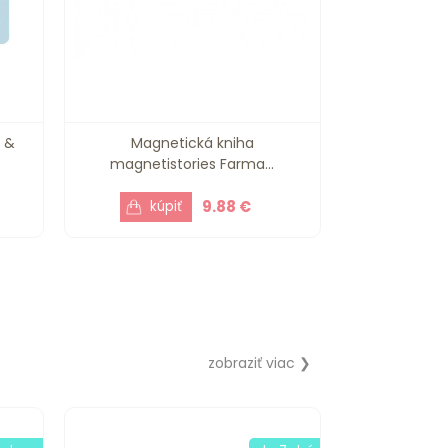
m &
Magnetická kniha
magnetistories Farma...
9.88 €
zobraziť viac ❯