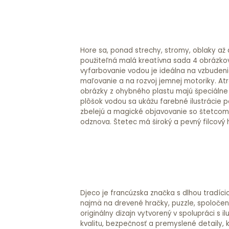
Hore sa, ponad strechy, stromy, oblaky a
použiteľná malá kreatívna sada 4 obrázko
vyfarbovanie vodou je ideálna na vzbudeni
maľovanie a na rozvoj jemnej motoriky. Atr
obrázky z ohybného plastu majú špeciálne b
plôšok vodou sa ukážu farebné ilustrácie p
zbelejú a magické objavovanie so štetcom
odznova. Štetec má široký a pevný filcový 
Djeco je francúzska značka s dlhou tradíci
najmä na drevené hračky, puzzle, spoločensk
originálny dizajn vytvorený v spolupráci s
kvalitu, bezpečnosť a premyslené detaily, 