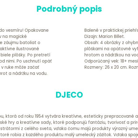
Podrobný popis
ž do vesmíru! Opakovane
Balené v praktickej priehľ
v na magické
Dizajn: Marion Billet.
e záujmu batoliat o
Obsah: 4 obrázky z ohybn
aktívne ilustrované
plôškami na opätovné vyf
iele plôšky. Po pretretí
hrotom a nádržkou na vo
od nimi. Po uschnutí opäť
Odporúčaný vek: 18+ mes
 v ruke môže začať
Rozmery: 26 x 20 cm. Rozm
hrot a nádržku na vodu.
DJECO
ou, ktorá od roku 1954 vytvára kreatívne, esteticky prepracované 
é hry a kreatívne sady, ktoré podporujú fantáziu, tvorivosť a prir
 ilustrátormi z celého sveta, vďaka čomu majú produkty výrazný ume
ktoré robia z každého produktu malý umelecký zážitok. Vďaka spoje