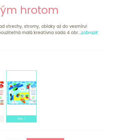
ovým hrotom
ad strechy, stromy, oblaky až do vesmíru!
užiteľná malá kreatívna sada 4 obr...
zobraziť
Ver. 1