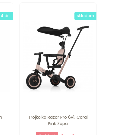
-4 dni
skladom
n
Trojkolka Razor Pro 6v1, Coral
Pink Zopa