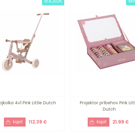
15.8.2026
sk
ojkolka 4v1 Pink Little Dutch
Projektor príbehov Pink Litt
Dutch
112.39 €
21.99 €