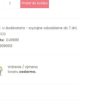
:
U dodávateľa - zvyčajne odosielame do 7 dní.
ECO
tu:
DJ09061
0090613
Vrátenie / výmena
tovaru
zadarmo.