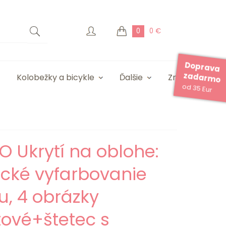
0
0 €
Doprava
zadarmo
Kolobežky a bicykle
Ďalšie
Značky
od 35 Eur
 Ukrytí na oblohe:
cké vyfarbovanie
u, 4 obrázky
tové+štetec s