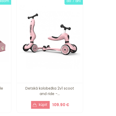
ladom
do 7 dní
le
Detská kolobežka 2v1 scoot
and ride -...
109.90 €