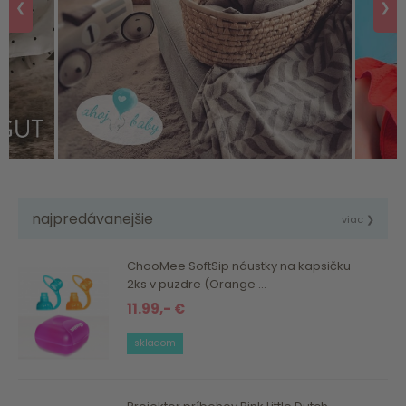
❮
❯
najpredávanejšie
viac ❯
ChooMee SoftSip náustky na kapsičku
2ks v puzdre (Orange ...
11.99,- €
skladom