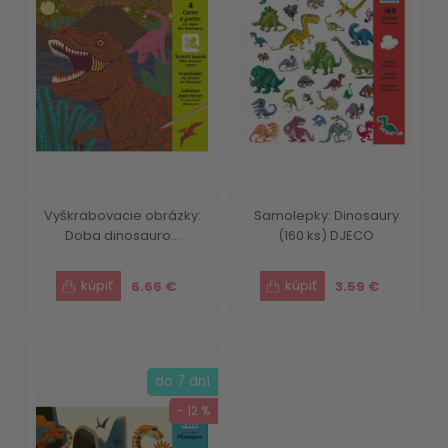
Vyškrabovacie obrázky:
Samolepky: Dinosaury
Doba dinosauro...
(160 ks) DJECO
6.66 €
3.59 €
do 7 dní
- 12 %