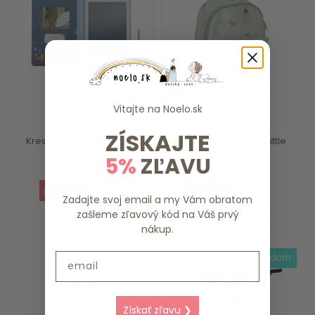
Vitajte na
Noelo.sk
ZÍSKAJTE
Kresliaci tablet Blue Forest
Detský batoh Farma Little
Friends ...
Dutch
5%
ZĽAVU
15.79 €
18.39 €
Zadajte svoj email a my Vám obratom
zašleme zľavový kód na Váš prvý
nákup.
Email
3-4 dni
skladom
Získať zľavu ❯