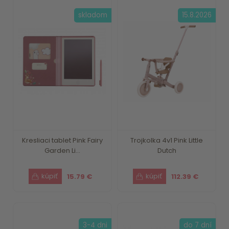
skladom
15.8.2026
Kresliaci tablet Pink Fairy
Trojkolka 4v1 Pink Little
Garden Li...
Dutch
15.79 €
112.39 €
3-4 dni
do 7 dní