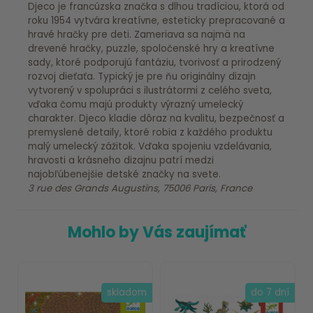
Djeco je francúzska značka s dlhou tradíciou, ktorá od
roku 1954 vytvára kreatívne, esteticky prepracované a
hravé hračky pre deti. Zameriava sa najmä na
drevené hračky, puzzle, spoločenské hry a kreatívne
sady, ktoré podporujú fantáziu, tvorivosť a prirodzený
rozvoj dieťaťa. Typický je pre ňu originálny dizajn
vytvorený v spolupráci s ilustrátormi z celého sveta,
vďaka čomu majú produkty výrazný umelecký
charakter. Djeco kladie dôraz na kvalitu, bezpečnosť a
premyslené detaily, ktoré robia z každého produktu
malý umelecký zážitok. Vďaka spojeniu vzdelávania,
hravosti a krásneho dizajnu patrí medzi
najobľúbenejšie detské značky na svete.
3 rue des Grands Augustins, 75006 Paris, France
Mohlo by Vás zaujímať
skladom
do 7 dní