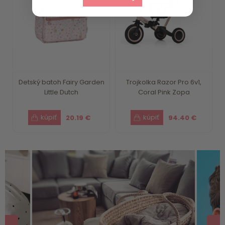
Detský batoh Fairy Garden
Trojkolka Razor Pro 6v1,
Little Dutch
Coral Pink Zopa
20.19 €
94.40 €