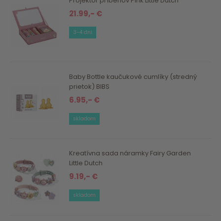
Projektor príbehov Pink Little Dutch
21.99,- €
3-4 dni
Baby Bottle kaučukové cumlíky (stredný
prietok) BIBS
6.95,- €
skladom
Kreatívna sada náramky Fairy Garden
Little Dutch
9.19,- €
skladom