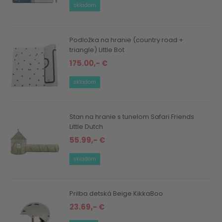
skladom
Podložka na hranie (country road +
triangle) Little Bot
175.00,- €
skladom
Stan na hranie s tunelom Safari Friends
Little Dutch
55.99,- €
skladom
Prilba detská Beige KikkaBoo
23.69,- €