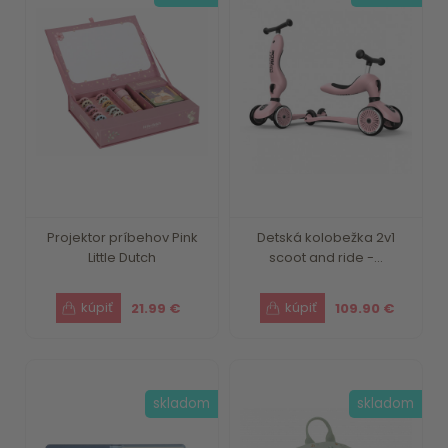
Projektor príbehov Pink
Detská kolobežka 2v1
Little Dutch
scoot and ride -...
21.99 €
109.90 €
skladom
skladom