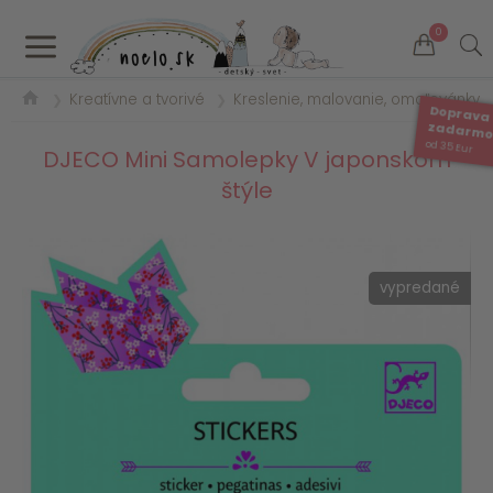
a
0
Kreatívne a tvorivé
Kreslenie, malovanie, omaľovánky
❯
❯
Doprava
zadarm
od 35 Eur
DJECO Mini Samolepky V japonskom
štýle
vypredané