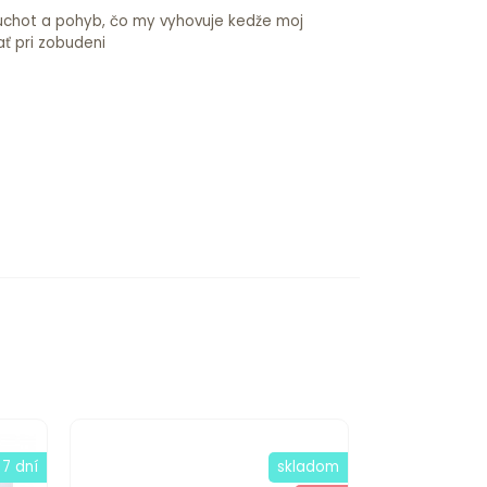
šuchot a pohyb, čo my vyhovuje kedže moj
ť pri zobudeni
 7 dní
skladom