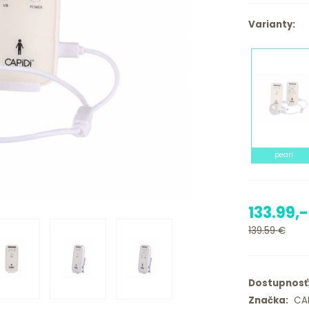
Varianty:
pearl
133.99,
139.59 €
Dostupnosť
Značka:
CAP