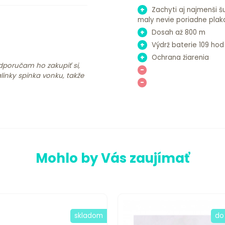
+
Zachyti aj najmenši 
maly nevie poriadne plaka
+
Dosah až 800 m
+
Výdrž baterie 109 hod
+
Ochrana žiarenia
-
linky spinka vonku, takže
-
Mohlo by Vás zaujímať
skladom
do