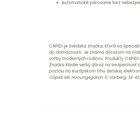
Automatické párovanie bez nebezpe
CAPiDi je švédska značka, ktorá sa špecia
do domácnosti. Je známa dôrazom na nízke
voľby moderných rodičov. Produkty CAPiDi 
Značka kladie veľký dôraz na bezpečnosť d
pozíciu na európskom trhu detskej elektron
Capidi AB, Honungsgatan 11, Varberg, SE 4