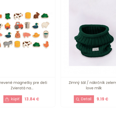
revené magnetky pre deti
Zimný šál / nákrčník zelený
Zvieratá na...
love milk
13.84 €
9.19 €