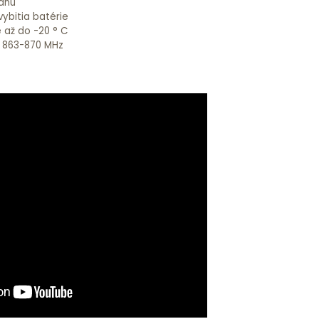
ahu
vybitia batérie
 až do -20 ° C
 863-870 MHz