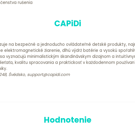
čenstva rušenia
CAPiDi
lizuje na bezpečné a jednoducho ovládateľné detské produkty, na
 elektromagnetické žiarenie, dlhú výdrž batérie a vysokú spoľahl
sa vyznačujú minimalistickým škandinávskym dizajnom a intuitívn
ieťaťa, kvalitu spracovania a praktickosť v každodennom používaní
iky.
3248, Švédsko, support@capidi.com
Hodnotenie