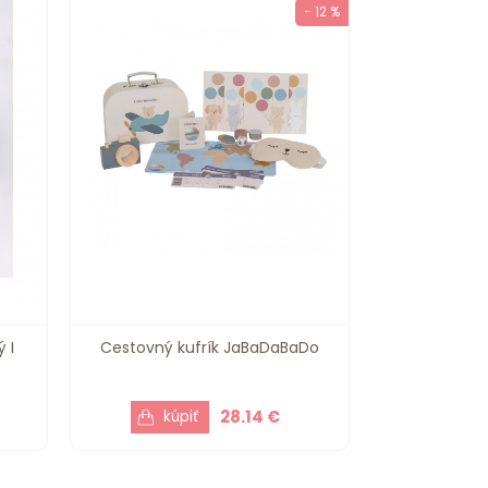
- 12 %
 I
Cestovný kufrík JaBaDaBaDo
28.14 €