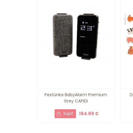
Pestúnka BabyAlarm Premium
D
Grey CAPiDi
164.69 €