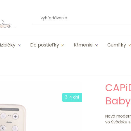
izbičky
Do postieľky
Kŕmenie
Cumlíky
CAPi
Baby
3-4 dni
Nová moderná
vo Švédsku s