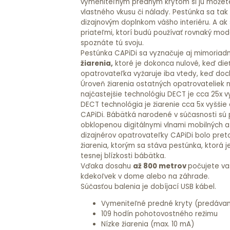
vymeniteľným predným krytom si ju môžete
vlastného vkusu či nálady. Pestúnka sa tak
dizajnovým doplnkom vášho interiéru. A ak 
priateľmi, ktorí budú používať rovnaký mode
spoznáte tú svoju.
Pestúnka CAPiDi sa vyznačuje aj mimoria
žiarenia,
ktoré je dokonca nulové, keď die
opatrovateľka vyžaruje iba vtedy, keď doc
Úroveň žiarenia ostatných opatrovateliek n
najčastejšie technológiu DECT je cca 25x vy
DECT technológia je žiarenie cca 5x vyššie
CAPiDi. Bábätká narodené v súčasnosti sú 
obklopenou digitálnymi vlnami mobilných a 
dizajnérov opatrovateľky CAPiDi bolo preto
žiarenia, ktorým sa stáva pestúnka, ktorá 
tesnej blízkosti bábätka.
Vďaka dosahu
až 800 metrov
počujete va
kdekoľvek v dome alebo na záhrade.
Súčasťou balenia je dobíjací USB kábel.
Vymeniteľné predné kryty (predáva
109 hodín pohotovostného režimu
Nízke žiarenia (max. 10 mA)