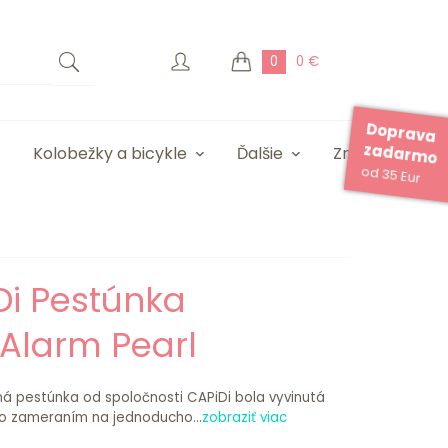
0
0 €
Doprava
zadarmo
Kolobežky a bicykle
Ďalšie
Značky
od 35 Eur
Di Pestúnka
Alarm Pearl
 pestúnka od spoločnosti CAPiDi bola vyvinutá
o zameraním na jednoducho...
zobraziť viac