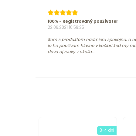
100% - Registrovaný používateľ
22.06.2021 10:59:25
Som s produktom nadmieru spokojna, a odporučam ho zakupiť si,
ja ho použivam hlavne v kočiari ked my ma
dava aj zvuky z okolia....
3-4 dni