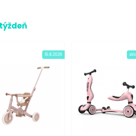
 týždeň
15.8.2026
sk