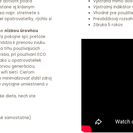
 dotvoriť podľa
Výstraha mimo dos
 stane aj krásnym
Výstražný indikátor 
sa napr. stretnete s
Vhodné pre použitie
l opatrovateľky, rýchlo si
Prevádzkový rozsah
Záruka 5 rokov
dne
nízkou úrovňou
ťa pokojne spí, pretože
hádza k prenosu zvuku.
a trhu používajúcich
ššia, pri používaní ECO
 ako u opatrovateliek
prvou generáciou,
wifi sietí. Cieľom
 minimalizovať ďalší zdroj
je zvyčajne umiestnená v
še dieťa, nech ste
né samostatne)