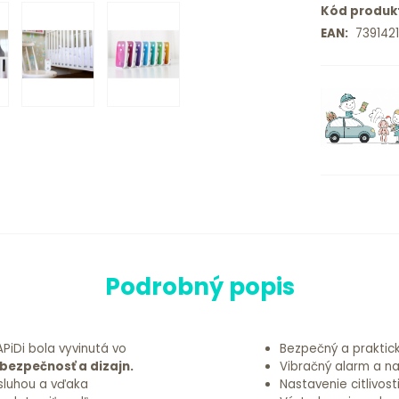
Kód produk
EAN:
7391421
Podrobný popis
iDi bola vyvinutá vo
Bezpečný a praktick
bezpečnosť a dizajn.
Vibračný alarm a na
sluhou a vďaka
Nastavenie citlivos