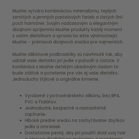
Mushie vytvára kombináciou minimalizmu, teplých
zemitých a jemných pastelových farieb a čistých línií
pocit harmónie. Svojim nadčasovým a elegantným
dizajnom spríjemnia Mushie produkty každý moment
s vaším dieťatkom a spravia ho ešte výnimočnejší.
Mushie – prémiová dizajnová značka pre najmenších.
Mushie silikónové podbradníky sú navrhnuté tak, aby
udržali vaše dieťatko pri jedle v pohodlí a čistote. V
kombinácii s Mushie detským obedovým riadom to
bude zážitok a potešenie pre vás aj vaše dieťatko.
Jednoducho štýlové a originálne kŕmenie.
Vyrobené z potravinárskeho silikónu, bez BPA,
PVC a ftalátov.
Jednoduché, bezpečné a nastaviteľné
zapínanie.
Hlboké predné vrecko na zachytávanie zbytkov
jedla a omrviniek.
Dostatočne pevný, aby pri použití držal svoj tvar