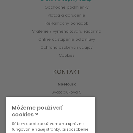
Obchodné podmienky
Platba a doručenie
Reklamačný poriadok
Vrátenie / výmena tovaru zadarmo
Online odstúpenie od zmluvy
Ochrana osobných údajov
Cookies
KONTAKT
Noelo.sk
Svätoplukova 5
010 01 Žilina
Môžeme používať
info@noelo.sk
cookies ?
02/222 003 76 (8:00-15:00)
Súbory cookie používame na správne
fungovanie našej stránky, prispôsobenie