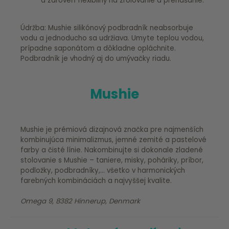
a zároveň flexibilný na zrolovanie a prenášanie.
Údržba: Mushie silikónový podbradník neabsorbuje
vodu a jednoducho sa udržiava. Umyte teplou vodou,
prípadne saponátom a dôkladne opláchnite.
Podbradník je vhodný aj do umývačky riadu.
Mushie
Mushie je prémiová dizajnová značka pre najmenších
kombinujúca minimalizmus, jemné zemité a pastelové
farby a čisté línie. Nakombinujte si dokonale zladené
stolovanie s Mushie – taniere, misky, poháriky, príbor,
podložky, podbradníky,... všetko v harmonických
farebných kombináciách a najvyššej kvalite.
Omega 9, 8382 Hinnerup, Denmark