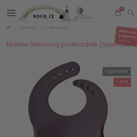
a
0
Kŕmenie
Podbradníky
❯
❯
Doprava
zadarm
od 35 Eur
Mushie Silikónový podbradník (Sparrow)
vypredané
- 20 %