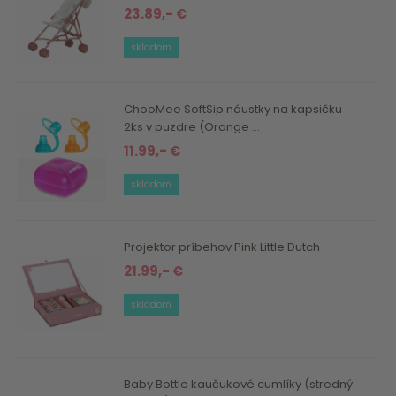
23.89,- €
skladom
ChooMee SoftSip náustky na kapsičku
2ks v puzdre (Orange ...
11.99,- €
skladom
Projektor príbehov Pink Little Dutch
21.99,- €
skladom
Baby Bottle kaučukové cumlíky (stredný