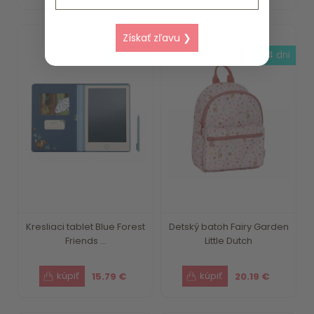
Získať zľavu ❯
skladom
3-4 dni
Kresliaci tablet Blue Forest
Detský batoh Fairy Garden
Friends ...
Little Dutch
15.79 €
20.19 €