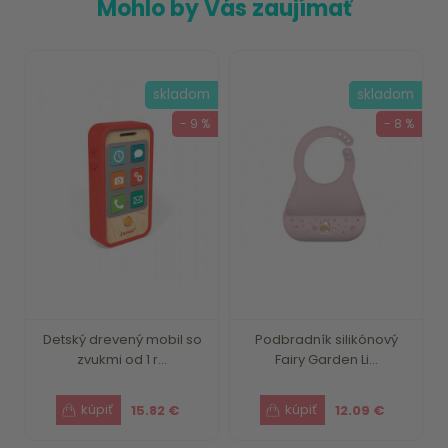
Mohlo by Vás zaujímať
skladom
skladom
- 9 %
- 8 %
Detský drevený mobil so
Podbradník silikónový
zvukmi od 1 r...
Fairy Garden Li...
15.82 €
12.09 €