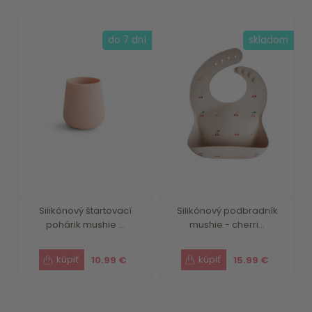
do 7 dní
skladom
Silikónový štartovací
Silikónový podbradník
pohárik mushie ...
mushie - cherri...
10.99 €
15.99 €