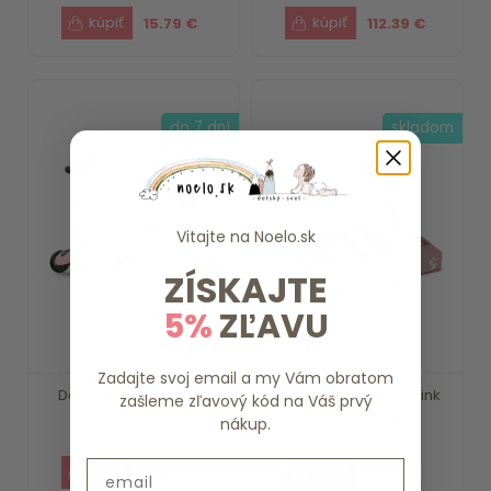
15.79 €
112.39 €
do 7 dní
skladom
Vitajte na
Noelo.sk
ZÍSKAJTE
5%
ZĽAVU
Zadajte svoj email a my Vám obratom
Detská kolobežka 2v1
Projektor príbehov Pink
zašleme zľavový kód na Váš prvý
scoot and ride -...
Little Dutch
nákup.
Email
109.90 €
21.99 €