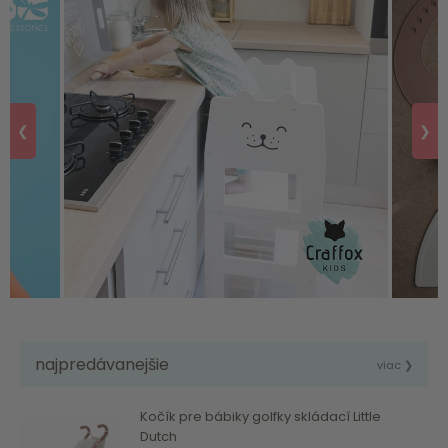
❮
❯
najpredávanejšie
viac ❯
Kočík pre bábiky golfky skládací Little
Dutch