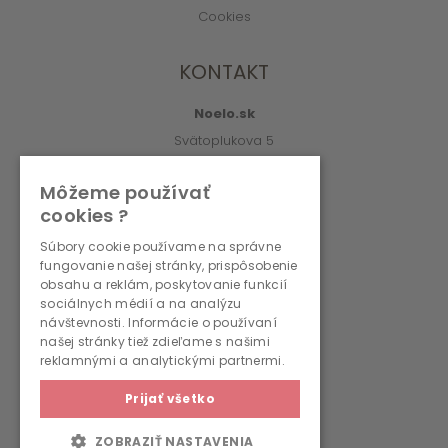
Cookies
KONTAKT
Noelo.sk
Svätoplukova 5
010 01 Žilina
Môžeme používať
info@noelo.sk
cookies ?
02/222 003 76 (8:00-15:00)
Súbory cookie používame na správne
fungovanie našej stránky, prispôsobenie
PREVÁDZKOVATEĽ
obsahu a reklám, poskytovanie funkcií
sociálnych médií a na analýzu
návštevnosti. Informácie o používaní
WMS, s.r.o., r.s.p.
našej stránky tiež zdieľame s našimi
Svätoplukova 5
reklamnými a analytickými partnermi.
010 01 Žilina
Prijať všetko
IČO: 36690236
IČ DPH: SK2022262792
ZOBRAZIŤ NASTAVENIA