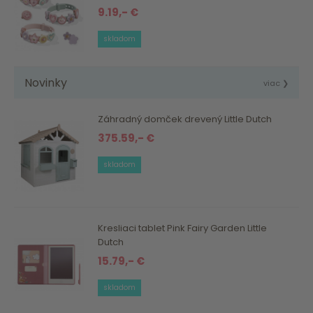
9.19,- €
skladom
Novinky
viac ❯
Záhradný domček drevený Little Dutch
375.59,- €
skladom
Kresliaci tablet Pink Fairy Garden Little
Dutch
15.79,- €
skladom