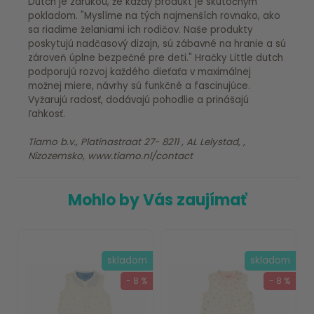
Dutch je zárukou, že každý produkt je skutočným
pokladom. "Myslíme na tých najmenších rovnako, ako
sa riadime želaniami ich rodičov. Naše produkty
poskytujú nadčasový dizajn, sú zábavné na hranie a sú
zároveň úplne bezpečné pre deti." Hračky Little dutch
podporujú rozvoj každého dieťaťa v maximálnej
možnej miere, návrhy sú funkčné a fascinujúce.
Vyžarujú radosť, dodávajú pohodlie a prinášajú
ľahkosť.
Tiamo b.v., Platinastraat 27- 8211 , AL Lelystad, ,
Nizozemsko, www.tiamo.nl/contact
Mohlo by Vás zaujímať
skladom
skladom
- 8 %
- 8 %