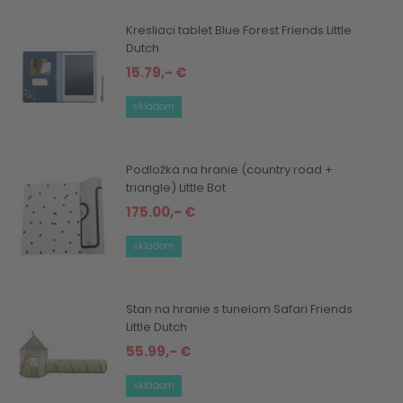
Kresliaci tablet Blue Forest Friends Little
Dutch
15.79,- €
skladom
Podložka na hranie (country road +
triangle) Little Bot
175.00,- €
skladom
Stan na hranie s tunelom Safari Friends
Little Dutch
55.99,- €
skladom