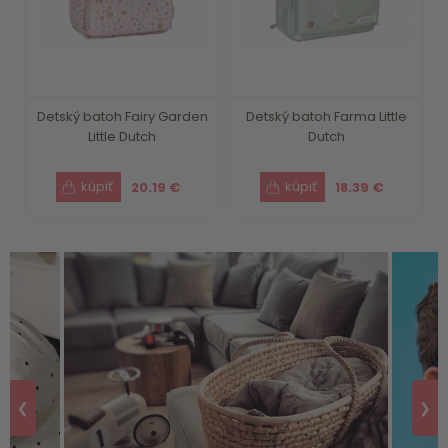
Detský batoh Fairy Garden
Detský batoh Farma Little
Little Dutch
Dutch
20.19 €
18.39 €
❮
❯