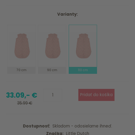
Varianty:
70 cm
90 cm
110 cm
33.09,- €
35.99 €
Dostupnosť:
Skladom - odosielame ihneď.
Značka:
Little Dutch