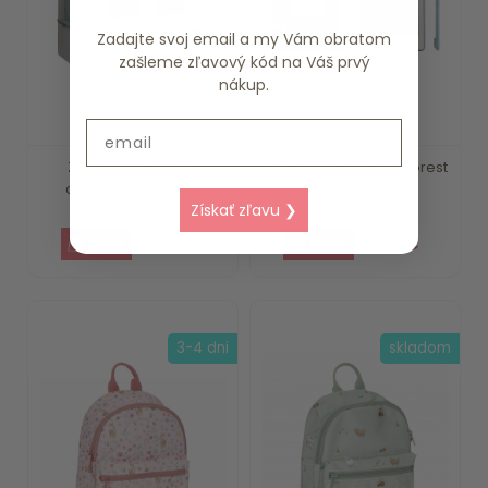
Zadajte svoj email a my Vám obratom
zašleme zľavový kód na Váš prvý
nákup.
Email
Záhradný domček
Kresliaci tablet Blue Forest
drevený Little Dutch
Friends ...
Získať zľavu ❯
375.59 €
15.79 €
3-4 dni
skladom