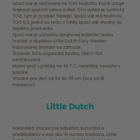
Spací vak je testovaný na TOG hodnotu, ktorá určuje
hrejivosť spacích vakov a diek. Čím vyššia je hodnota
TOG, tým je produkt teplejší. Spací vak má hodnotu
TOG 0,3, jedná sa teda o ľahký spací vak vhodný do
teplého prostredia.
Spací vak je súčasťou dizajnovej kolekcie textilu,
hračiek a doplnkov Little Dutch Fairy Garden
inšpirovanej životom na záhrade.
Zloženie: 100% organická bavlna, OEKO-TEX
certifikovaná
Možno prať v práčke na 40 ° C, nežehlite, nesušte v
sušičke.
Vhodné pre deti od 94 do 118 cm (cca od 18
mesiacov).
Little Dutch
Holandská značka pre bábätká, batoľatá a
predškolákov s viac ako 10 ročnou tradíciou. Little