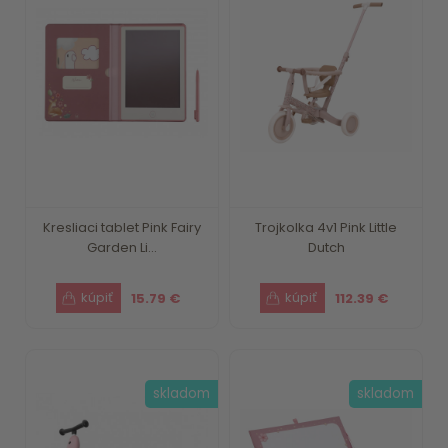
Kresliaci tablet Pink Fairy
Trojkolka 4v1 Pink Little
Garden Li...
Dutch
15.79 €
112.39 €
skladom
skladom