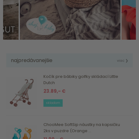
najpredávanejšie
viac ❯
Kočík pre bábiky golfky skládací Little
Dutch
23.89,- €
skladom
ChooMee SoftSip náustky na kapsičku
2ks v puzdre (Orange ...