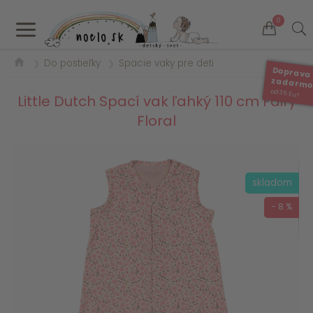
a
0
Do postieľky
Spacie vaky pre deti
❯
❯
Doprava
zadarm
od 35 Eur
Little Dutch Spací vak ľahký 110 cm Fairy
Floral
skladom
- 8 %