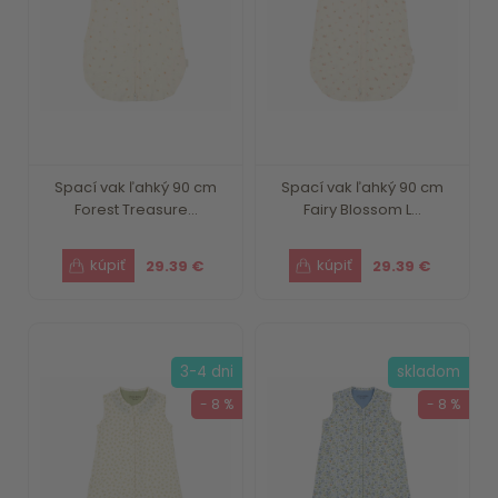
Spací vak ľahký 90 cm
Spací vak ľahký 90 cm
Forest Treasure...
Fairy Blossom L...
29.39 €
29.39 €
3-4 dni
skladom
- 8 %
- 8 %