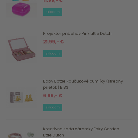
11.99,- €
skladom
Projektor príbehov Pink Little Dutch
21.99,- €
skladom
Baby Bottle kaučukové cumlíky (stredný
prietok) BIBS
6.95,- €
skladom
Kreatívna sada náramky Fairy Garden
Little Dutch