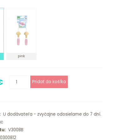
pink
€
:
U dodávateľa - zvyčajne odosielame do 7 dní.
ac
tu:
V3008B
0300812