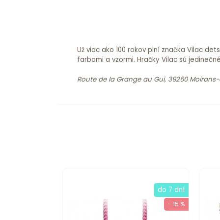
Už viac ako 100 rokov plní značka Vilac d
farbami a vzormi. Hračky Vilac sú jedinečn
Route de la Grange au Gui, 39260 Moirans
do 7 dní
- 15 %