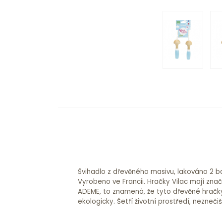
Švihadlo z dřevěného masivu, lakováno 2 ba
neplýtvají energiemi. Hlavné vlastnosti: D
Vyrobeno ve Francii. Hračky Vilac mají zn
ADEME, to znamená, že tyto dřevěné hračk
ekologicky. Šetří životní prostředí, nezneči