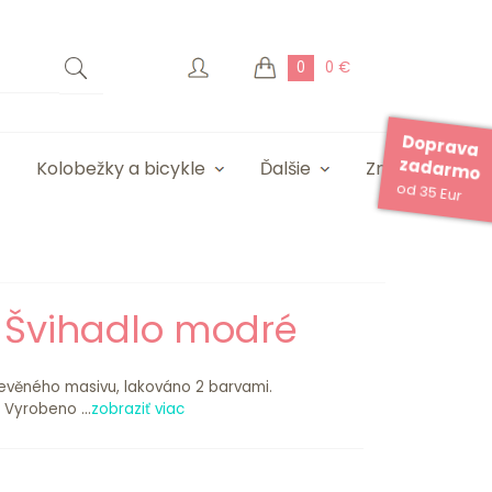
0
0 €
Doprava
zadarmo
Kolobežky a bicykle
Ďalšie
Značky
od 35 Eur
c Švihadlo modré
řevěného masivu, lakováno 2 barvami.
 Vyrobeno ...
zobraziť viac