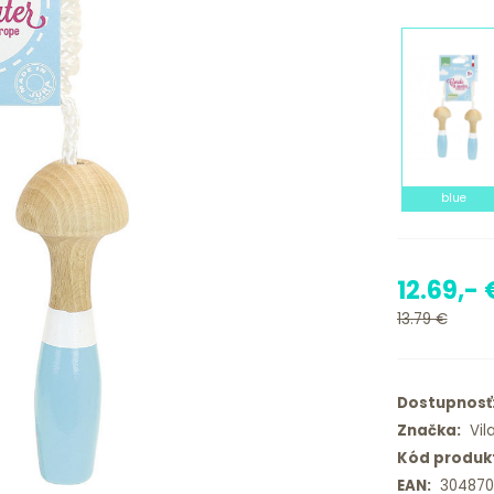
blue
12.69,- 
13.79 €
Dostupnosť
Značka:
Vil
Kód produk
EAN:
304870