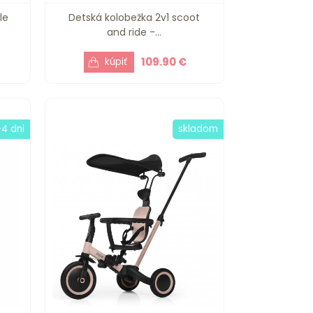
le
Detská kolobežka 2v1 scoot
and ride -...
109.90 €
-4 dni
skladom