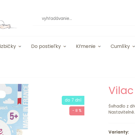
izbičky
Do postieľky
Kŕmenie
Cumlíky
Vila
do 7 dní
Švihadlo z d
- 8 %
Nastavitelné.
Varianty: