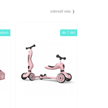
zobraziť viac ❯
ladom
do 7 dní