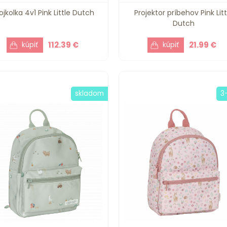
ojkolka 4v1 Pink Little Dutch
Projektor príbehov Pink Litt
Dutch
112.39 €
21.99 €
skladom
3