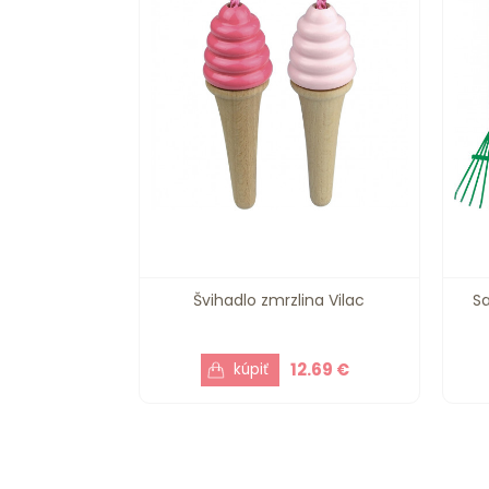
Švihadlo zmrzlina Vilac
S
12.69 €