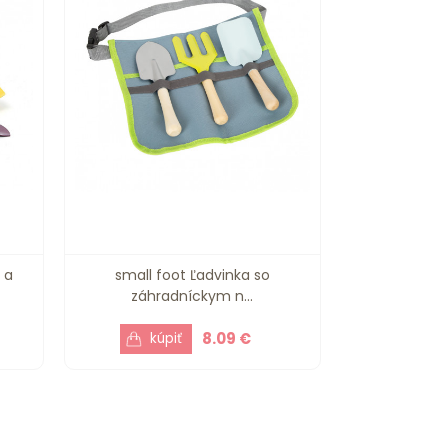
 a
small foot Ľadvinka so
záhradníckym n...
8.09 €