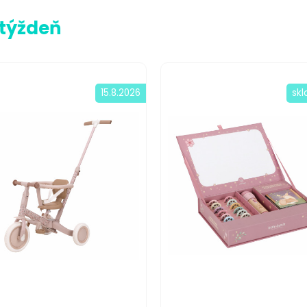
 týždeň
15.8.2026
sk