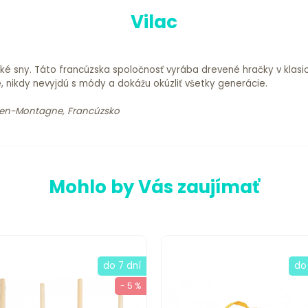
Vilac
etské sny. Táto francúzska spoločnosť vyrába drevené hračky v kla
é, nikdy nevyjdú s módy a dokážu okúzliť všetky generácie.
-en-Montagne, Francúzsko
Mohlo by Vás zaujímať
do 7 dní
do
- 5 %