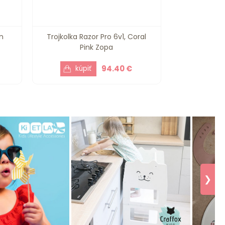
n
Trojkolka Razor Pro 6v1, Coral
Pink Zopa
94.40 €
❯