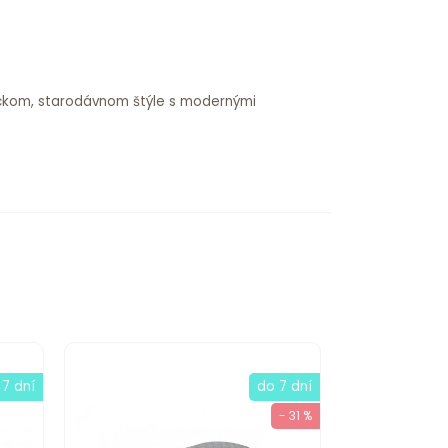
sickom, starodávnom štýle s modernými
 7 dní
do 7 dní
- 31 %