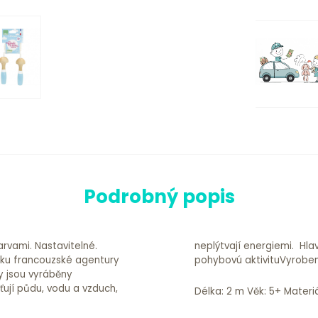
Podrobný popis
rvami. Nastavitelné.
ĺžka 200 cmPodporuje
ačku francouzské agentury
pohybovú aktivituVyrobe
y jsou vyráběny
šťují půdu, vodu a vzduch,
Délka: 2 m Věk: 5+ Materi