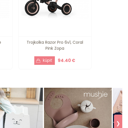
e
Trojkolka Razor Pro 6v1, Coral
Pink Zopa
94.40 €
❯