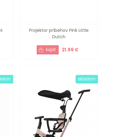
ot
Projektor príbehov Pink Little
Dutch
21.99 €
ladom
skladom