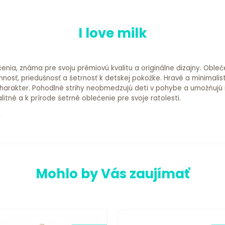
I love milk
čenia, známa pre svoju prémiovú kvalitu a originálne dizajny. Oble
mnosť, priedušnosť a šetrnosť k detskej pokožke. Hravé a minimalis
arakter. Pohodlné strihy neobmedzujú deti v pohybe a umožňujú im n
alitné a k prírode šetrné oblečenie pre svoje ratolesti.
Mohlo by Vás zaujímať