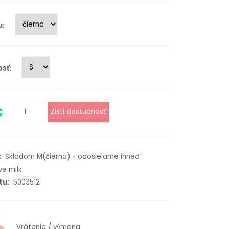
u:
sť:
€
:
Skladom M(čierna) - odosielame ihneď.
ve milk
tu:
5003512
Vrátenie / výmena