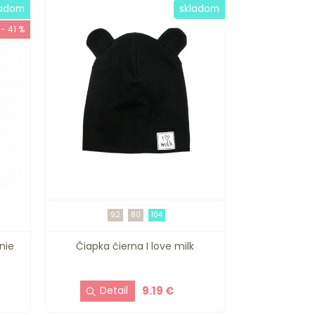
ladom
skladom
- 41 %
92
80
104
nie
Čiapka čierna I love milk
9.19 €