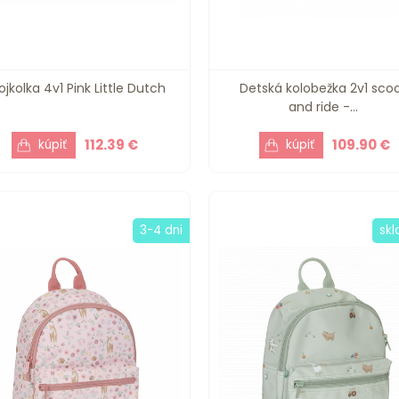
ojkolka 4v1 Pink Little Dutch
Detská kolobežka 2v1 sco
and ride -...
112.39 €
109.90 €
3-4 dni
sk