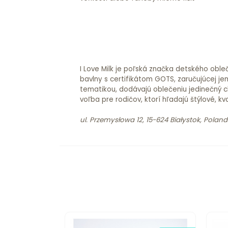
I Love Milk je poľská značka detského oble
bavlny s certifikátom GOTS, zaručujúcej je
tematikou, dodávajú oblečeniu jedinečný ch
voľba pre rodičov, ktorí hľadajú štýlové, kv
ul. Przemysłowa 12, 15-624 Białystok, Poland