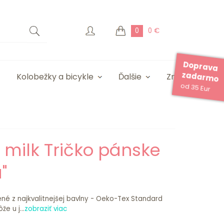
0
0 €
Doprava
zadarmo
Kolobežky a bicykle
Ďalšie
Značky
od 35 Eur
e milk Tričko pánske
"
ené z najkvalitnejšej bavlny - Oeko-Tex Standard
e u j...
zobraziť viac