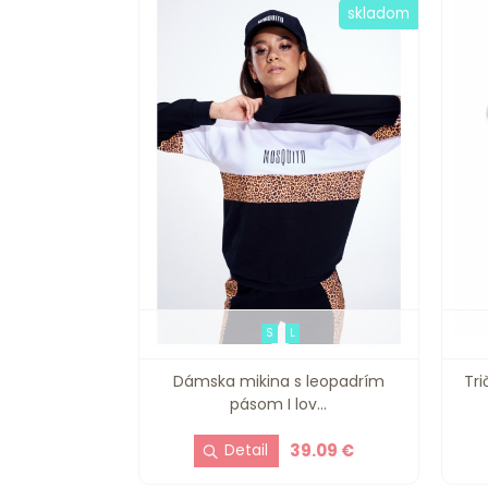
skladom
S
L
Dámska mikina s leopadrím
Tri
pásom I lov...
39.09 €