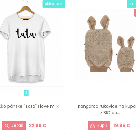
skladom
sk
S
čko pánske "Tata" I love milk
Kangaroo rukavice na kúpa
z BIO ba...
22.99 €
19.95 €