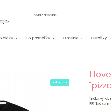
izbičky
Do postieľky
Kŕmenie
Cumlíky
I lov
"pizza
skladom
Tričko vyrob
100Tlač sa môž