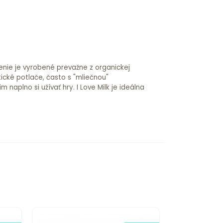
čenie je vyrobené prevažne z organickej
tické potlače, často s "mliečnou"
aplno si užívať hry. I Love Milk je ideálna