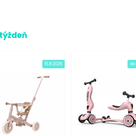
 týždeň
15.8.2026
do