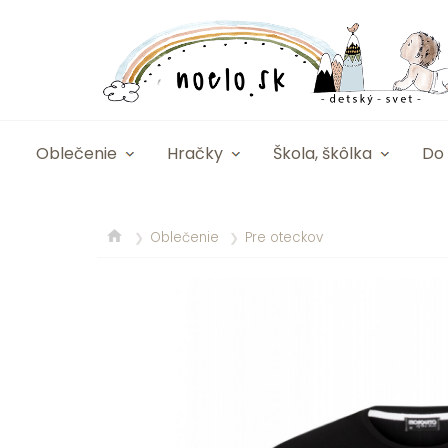
Oblečenie
Hračky
Škola, škôlka
Do 
Oblečenie
Pre oteckov
❯
❯