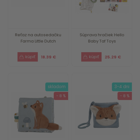
Reťaz na autosedačku
Súprava hračiek Hello
Farma Little Dutch
Baby Taf Toys
18.39 €
25.29 €
skladom
3-4 dni
- 8 %
- 8 %