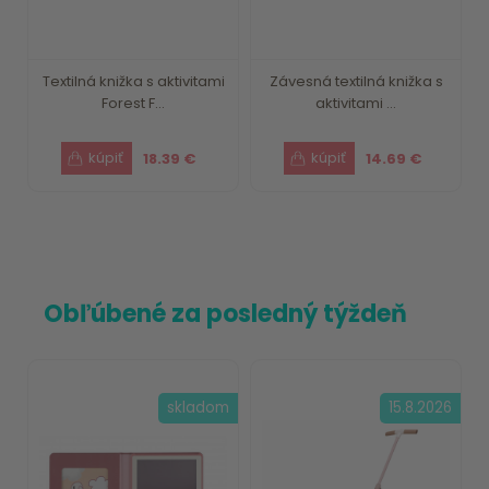
Textilná knižka s aktivitami
Závesná textilná knižka s
Forest F...
aktivitami ...
18.39 €
14.69 €
Obľúbené za posledný týždeň
skladom
15.8.2026