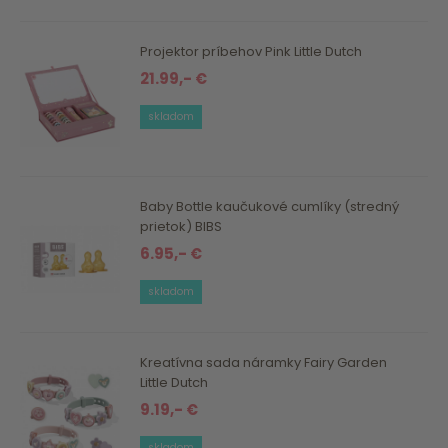
Projektor príbehov Pink Little Dutch
21.99,- €
skladom
Baby Bottle kaučukové cumlíky (stredný
prietok) BIBS
6.95,- €
skladom
Kreatívna sada náramky Fairy Garden
Little Dutch
9.19,- €
skladom