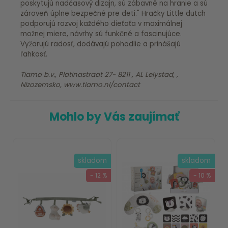
poskytujú nadčasový dizajn, sú zábavné na hranie a sú
zároveň úplne bezpečné pre deti." Hračky Little dutch
podporujú rozvoj každého dieťaťa v maximálnej
možnej miere, návrhy sú funkčné a fascinujúce.
Vyžarujú radosť, dodávajú pohodlie a prinášajú
ľahkosť.
Tiamo b.v., Platinastraat 27- 8211 , AL Lelystad, ,
Nizozemsko, www.tiamo.nl/contact
Mohlo by Vás zaujímať
skladom
skladom
- 12 %
- 10 %