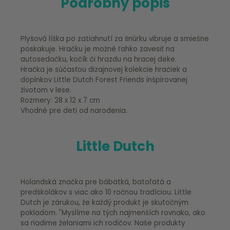
Podrobný popis
Plyšová líška po zatiahnutí za šnúrku vibruje a smiešne
poskakuje. Hračku je možné ľahko zavesiť na
autosedačku, kočík či hrazdu na hracej deke.
Hračka je súčasťou dizajnovej kolekcie hračiek a
doplnkov Little Dutch Forest Friends inšpirovanej
životom v lese.
Rozmery: 28 x 12 x 7 cm
Vhodné pre deti od narodenia.
Little Dutch
Holandská značka pre bábätká, batoľatá a
predškolákov s viac ako 10 ročnou tradíciou. Little
Dutch je zárukou, že každý produkt je skutočným
pokladom. "Myslíme na tých najmenších rovnako, ako
sa riadime želaniami ich rodičov. Naše produkty