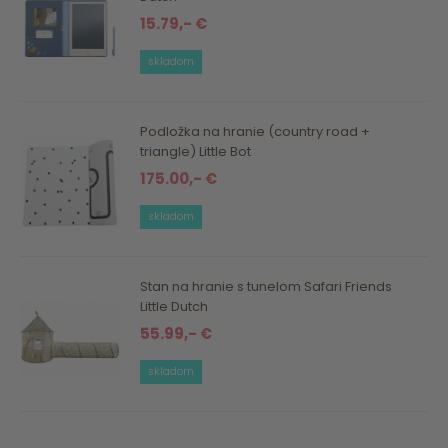
15.79,- €
skladom
Podložka na hranie (country road +
triangle) Little Bot
175.00,- €
skladom
Stan na hranie s tunelom Safari Friends
Little Dutch
55.99,- €
skladom