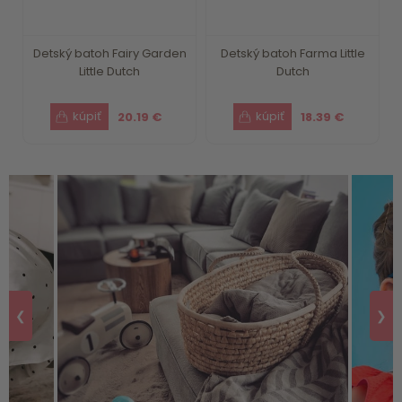
Detský batoh Fairy Garden
Detský batoh Farma Little
Little Dutch
Dutch
20.19 €
18.39 €
❮
❯