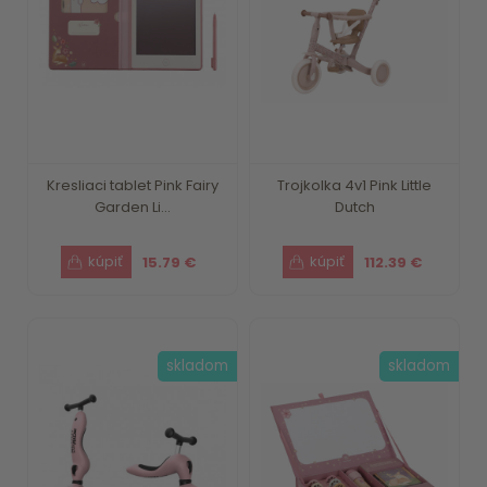
Kresliaci tablet Pink Fairy
Trojkolka 4v1 Pink Little
Garden Li...
Dutch
15.79 €
112.39 €
skladom
skladom