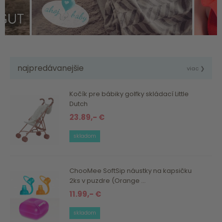
najpredávanejšie
viac ❯
Kočík pre bábiky golfky skládací Little
Dutch
23.89,- €
skladom
ChooMee SoftSip náustky na kapsičku
2ks v puzdre (Orange ...
11.99,- €
skladom