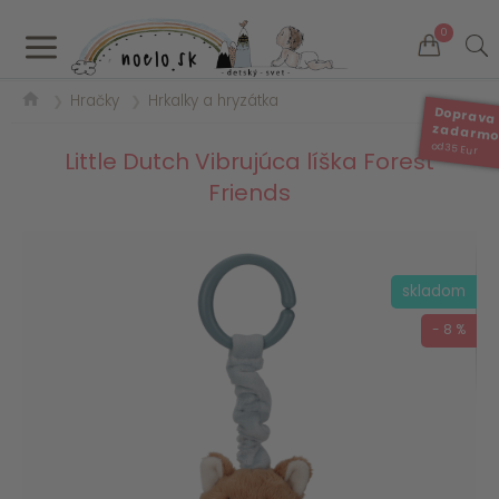
a
0
Hračky
Hrkalky a hryzátka
❯
❯
Doprava
zadarm
od 35 Eur
Little Dutch Vibrujúca líška Forest
Friends
skladom
- 8 %