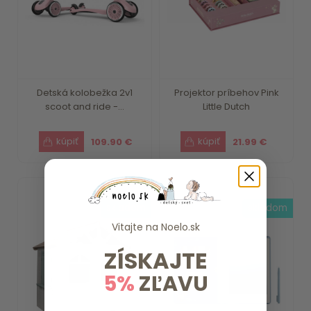
Detská kolobežka 2v1
Projektor príbehov Pink
scoot and ride -...
Little Dutch
109.90 €
21.99 €
skladom
skladom
Vitajte na
Noelo.sk
ZÍSKAJTE
5%
ZĽAVU