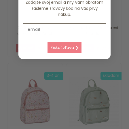
Zadajte svoj email a my Vám obratom
zašleme zľavový kód na Váš prvý
nákup.
Email
Záhradný domček
Kresliaci tablet Blue Forest
drevený Little Dutch
Friends ...
Získať zľavu ❯
375.59 €
15.79 €
3-4 dni
skladom