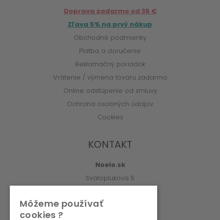
Doprava zadarmo od 35 €
Zľava 5% na prvý nákup
Obchodné podmienky
Platba a doručenie
Reklamačný poriadok
Vrátenie / výmena tovaru zadarmo
Online odstúpenie od zmluvy
Ochrana osobných údajov
Cookies
KONTAKT
Noelo.sk
Svätoplukova 5
010 01 Žilina
Môžeme používať
info@noelo.sk
cookies ?