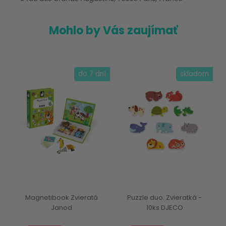
Mohlo by Vás zaujímať
do 7 dní
skladom
Magnetibook Zvieratá
Puzzle duo: Zvieratká -
Janod
10ks DJECO