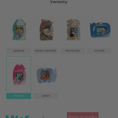
Varianty:
polárne
lesné zvieratká
farmárske
morské
zvieratká
zvieratká
zvieratká
vtáčiky
safari
5.64,- €