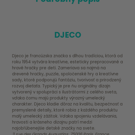
DJECO
Djeco je francúzska značka s dlhou tradíciou, ktorá od
roku 1954 vytvára kreatívne, esteticky prepracované a
hravé hračky pre deti. Zameriava sa najmä na
drevené hračky, puzzle, spoločenské hry a kreatívne
sady, ktoré podporujú fantáziu, tvorivosť a prirodzený
rozvoj dieťaťa. Typický je pre ňu originálny dizajn
vytvorený v spolupráci s ilustrátormi z celého sveta,
vďaka čomu majú produkty výrazný umelecký
charakter. Djeco kladie dôraz na kvalitu, bezpečnosť a
premyslené detaily, ktoré robia z každého produktu
malý umelecký zážitok. Vďaka spojeniu vzdelávania,
hravosti a krásneho dizajnu patrí medzi
najobľúbenejšie detské značky na svete.
3 rue des Grands Augustins, 75006 Paris, France