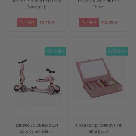
Kresliaci tablet Pink Fairy
Trojkolka 4v1 Pink Little
Garden Li...
Dutch
15.79 €
112.39 €
do 7 dní
skladom
Detská kolobežka 2v1
Projektor príbehov Pink
scoot and ride -...
Little Dutch