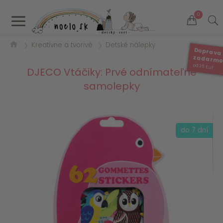
a
0
Kreatívne a tvorivé
Detské nálepky
❯
❯
Doprava
zadarm
od 35 Eur
DJECO Vtáčiky: Prvé odnímateľné
samolepky
do 7 dní