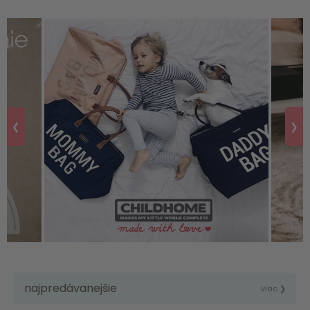
❮
❯
najpredávanejšie
viac ❯