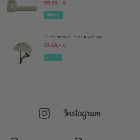
55.99,- €
skladom
Prilba detská Beige KikkaBoo
23.69,- €
do 7 dní