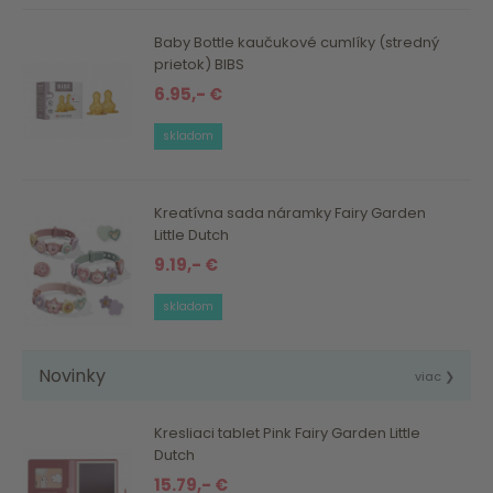
Baby Bottle kaučukové cumlíky (stredný
prietok) BIBS
6.95,- €
skladom
Kreatívna sada náramky Fairy Garden
Little Dutch
9.19,- €
skladom
Novinky
viac ❯
Kresliaci tablet Pink Fairy Garden Little
Dutch
15.79,- €