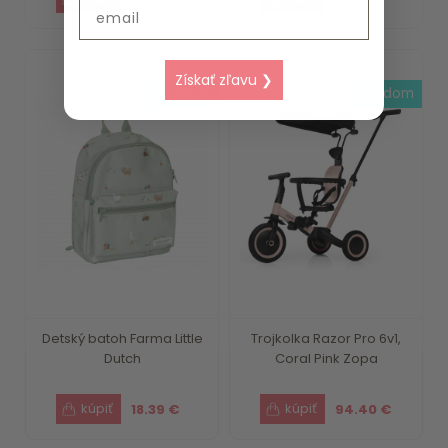
Email
Získať zľavu ❯
skladom
skladom
Detský batoh Farma Little
Trojkolka Razor Pro 6v1,
Dutch
Coral Pink Zopa
18.39 €
94.40 €