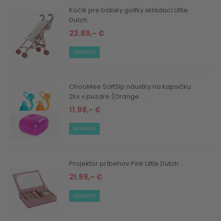
Kočík pre bábiky golfky skládací Little
Dutch
23.89,- €
skladom
ChooMee SoftSip náustky na kapsičku
2ks v puzdre (Orange ...
11.99,- €
skladom
Projektor príbehov Pink Little Dutch
21.99,- €
skladom