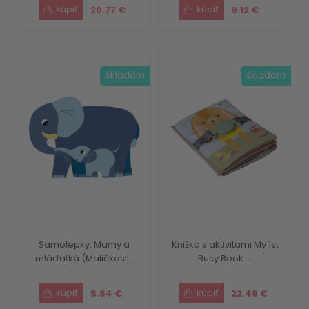
20.77 €
9.12 €
skladom
skladom
Samolepky: Mamy a
Knižka s aktivitami My 1st
mláďatká (Maličkost...
Busy Book ...
5.64 €
22.49 €