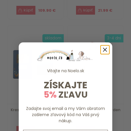
109.90 €
21.99 €
skladom
3-4 dni
Vitajte na
Noelo.sk
ZÍSKAJTE
5%
ZĽAVU
Zadajte svoj email a my Vám obratom
Kresliaci tablet Blue Forest
Detský batoh Fairy Garden
zašleme zľavový kód na Váš prvý
Friends ...
Little Dutch
nákup.
15.79 €
20.19 €