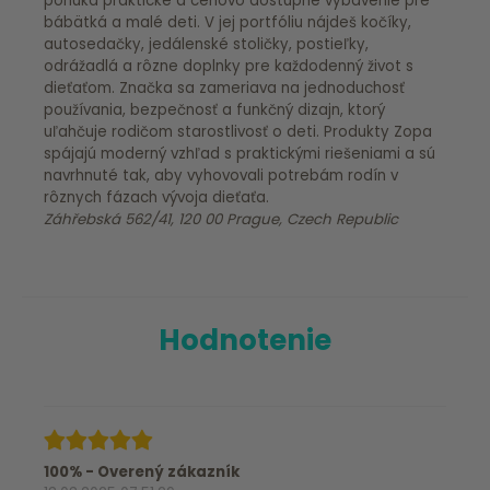
ponúka praktické a cenovo dostupné vybavenie pre
bábätká a malé deti. V jej portfóliu nájdeš kočíky,
autosedačky, jedálenské stoličky, postieľky,
odrážadlá a rôzne doplnky pre každodenný život s
dieťaťom. Značka sa zameriava na jednoduchosť
používania, bezpečnosť a funkčný dizajn, ktorý
uľahčuje rodičom starostlivosť o deti. Produkty Zopa
spájajú moderný vzhľad s praktickými riešeniami a sú
navrhnuté tak, aby vyhovovali potrebám rodín v
rôznych fázach vývoja dieťaťa.
Záhřebská 562/41, 120 00 Prague, Czech Republic
Hodnotenie
100% - Overený zákazník