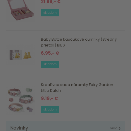
21.99,- €
skladom
Baby Bottle kaučukové cumlíky (stredný
prietok) BIBS
6.95,- €
skladom
Kreatívna sada náramky Fairy Garden
Little Dutch
9.19,- €
skladom
Novinky
viac ❯