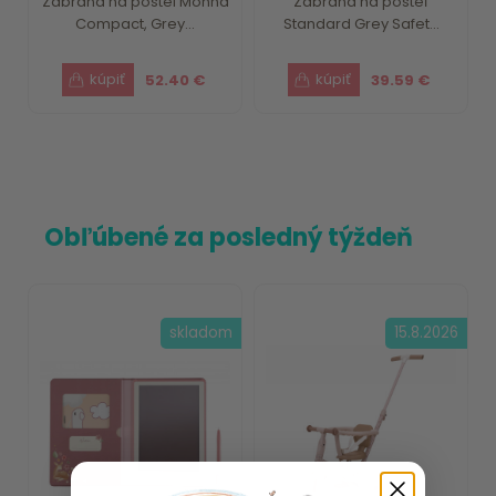
Zábrana na postel Monna
Zábrana na posteľ
Compact, Grey...
Standard Grey Safet...
52.40 €
39.59 €
Obľúbené za posledný týždeň
skladom
15.8.2026