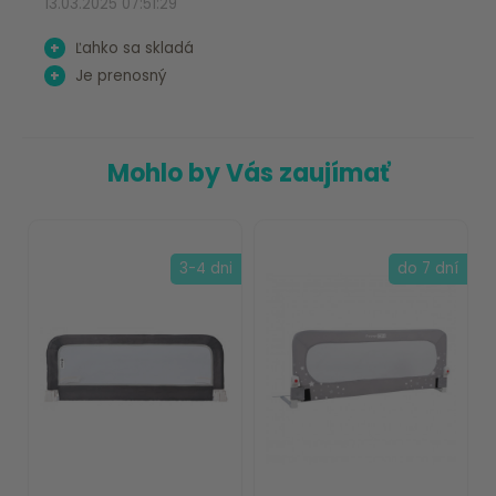
13.03.2025 07:51:29
+
Ľahko sa skladá
+
Je prenosný
Mohlo by Vás zaujímať
3-4 dni
do 7 dní