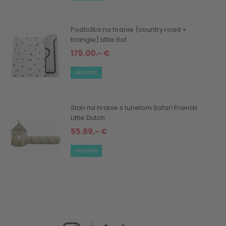
Podložka na hranie (country road +
triangle) Little Bot
175.00,- €
skladom
Stan na hranie s tunelom Safari Friends
Little Dutch
55.99,- €
skladom