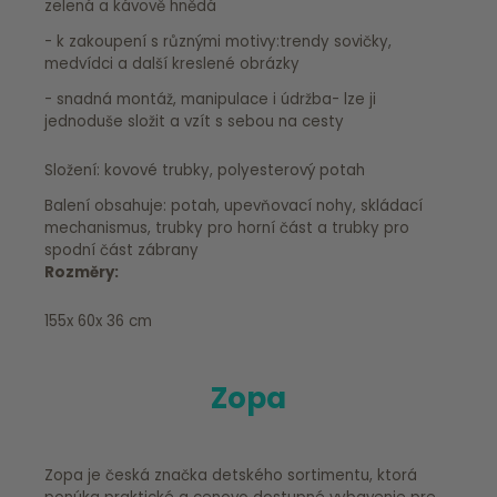
zelená a kávově hnědá
- k zakoupení s různými motivy:trendy sovičky,
medvídci a další kreslené obrázky
- snadná montáž, manipulace i údržba- lze ji
jednoduše složit a vzít s sebou na cesty
Složení: kovové trubky, polyesterový potah
Balení obsahuje: potah, upevňovací nohy, skládací
mechanismus, trubky pro horní část a trubky pro
spodní část zábrany
Rozměry:
155x 60x 36 cm
Zopa
Zopa je česká značka detského sortimentu, ktorá