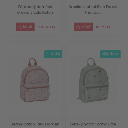
Záhradný domček
Kresliaci tablet Blue Forest
drevený Little Dutch
Friends ...
375.59 €
15.79 €
3-4 dni
skladom
Detský batoh Fairy Garden
Detský batoh Farma Little