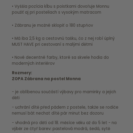
• Vyššia pozícia kĺbu s poistkami dovoľuje Monnu
použiť aj pri posteliach s vysokým matracom
• Zábranu je možné sklopiť o 180 stupňov
• Má iba 2,5 kg a cestovnú tašku, čo z nej robí úplný
MUST HAVE pri cestovaní s malými dětmi
• Nové decentné farby, ktoré sa skvele hodia do
moderných interiérov
Rozmery:
ZOPA Zábrana na postel Monna
- je oblíbenou součástí výbavy pro maminky a jejich
děti
- uchrání dítě před pádem z postele, takže se rodiče
nemusí bát nechat dítě pár minut bez dozoru
- vhodná pro děti od 18. měsíce věku až do 5 let - na
výběr ze čtyř barev: pastelová modrá, šedá, sytě