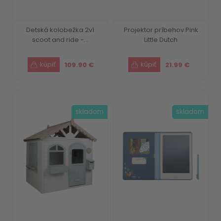
Detská kolobežka 2v1
Projektor príbehov Pink
scoot and ride -...
Little Dutch
109.90 €
21.99 €
skladom
skladom