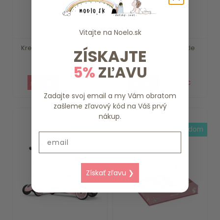
Vitajte na
Noelo.sk
Kresliaci tablet Pink Fairy
Trojkolka 4v1 Pink Little
ZÍSKAJTE
Garden Li...
Dutch
5%
ZĽAVU
15.79 €
112.39 €
Zadajte svoj email a my Vám obratom
zašleme zľavový kód na Váš prvý
nákup.
skladom
skladom
Email
Získať zľavu ❯