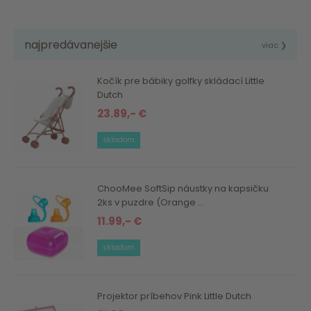
najpredávanejšie
viac ❯
Kočík pre bábiky golfky skládací Little
Dutch
23.89,- €
skladom
ChooMee SoftSip náustky na kapsičku
2ks v puzdre (Orange ...
11.99,- €
skladom
Projektor príbehov Pink Little Dutch