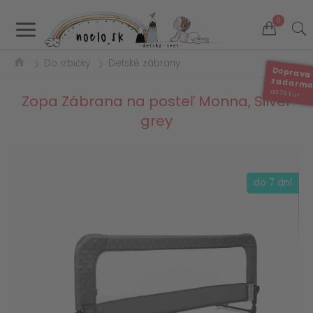
a
0
Do izbičky
Detské zábrany
❯
❯
Doprava
zadarm
od 35 Eur
Zopa Zábrana na posteľ Monna, Silver
grey
do 7 dní