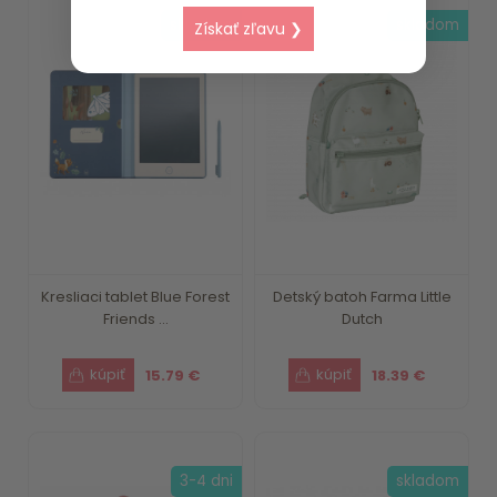
skladom
skladom
Získať zľavu ❯
Kresliaci tablet Blue Forest
Detský batoh Farma Little
Friends ...
Dutch
15.79 €
18.39 €
3-4 dni
skladom