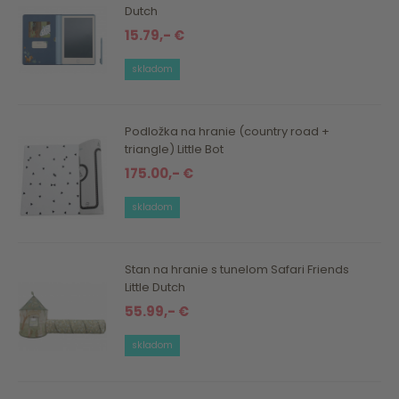
Dutch
15.79,- €
skladom
Podložka na hranie (country road +
triangle) Little Bot
175.00,- €
skladom
Stan na hranie s tunelom Safari Friends
Little Dutch
55.99,- €
skladom