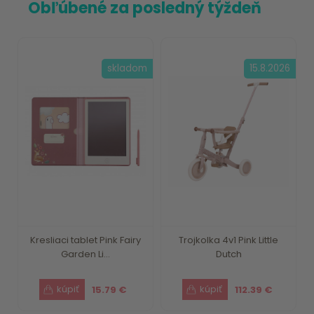
Obľúbené za posledný týždeň
skladom
15.8.2026
Kresliaci tablet Pink Fairy
Trojkolka 4v1 Pink Little
Garden Li...
Dutch
15.79 €
112.39 €