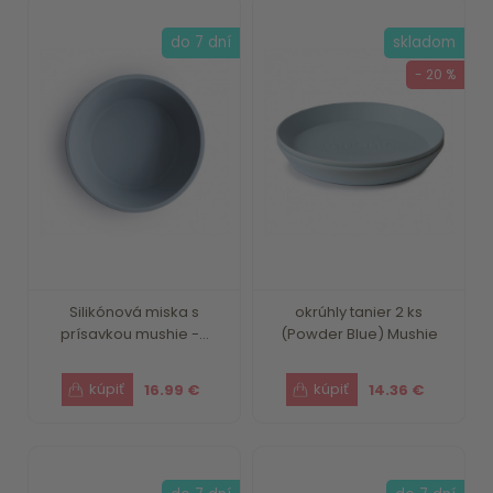
do 7 dní
skladom
- 20 %
Silikónová miska s
okrúhly tanier 2 ks
prísavkou mushie -...
(Powder Blue) Mushie
16.99 €
14.36 €