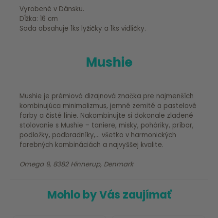
Vyrobené v Dánsku.
Dĺžka: 16 cm
Sada obsahuje 1ks lyžičky a 1ks vidličky.
Mushie
Mushie je prémiová dizajnová značka pre najmenších
kombinujúca minimalizmus, jemné zemité a pastelové
farby a čisté línie. Nakombinujte si dokonale zladené
stolovanie s Mushie – taniere, misky, poháriky, príbor,
podložky, podbradníky,... všetko v harmonických
farebných kombináciách a najvyššej kvalite.
Omega 9, 8382 Hinnerup, Denmark
Mohlo by Vás zaujímať