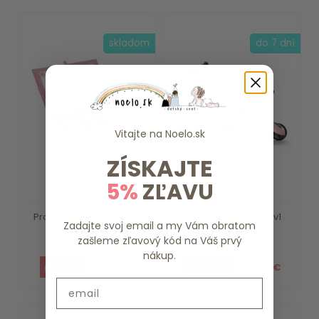
skladom
do 7 dní
Vitajte na
Noelo.sk
ZÍSKAJTE
5%
ZĽAVU
Projektor príbehov Pink
Detská kolobežka 2v1
Zadajte svoj email a my Vám obratom
Little Dutch
scoot and ride -...
zašleme zľavový kód na Váš prvý
nákup.
21.99 €
109.90 €
Email