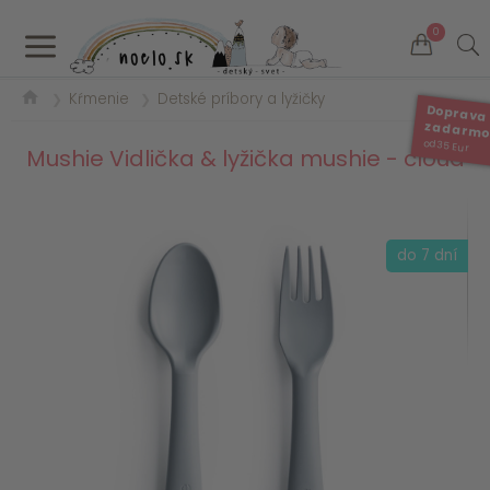
a
0
Kŕmenie
Detské príbory a lyžičky
❯
❯
Doprava
zadarm
od 35 Eur
Mushie Vidlička & lyžička mushie - cloud
do 7 dní