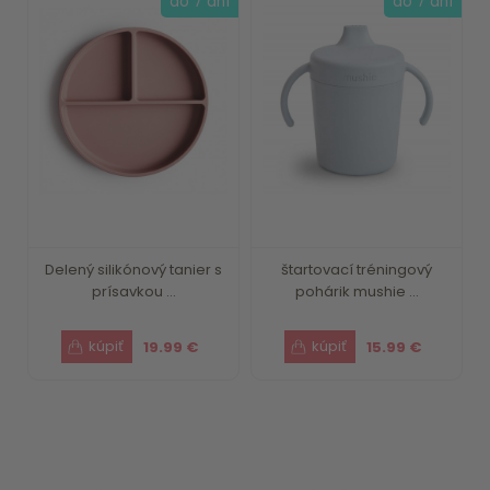
do 7 dní
do 7 dní
Delený silikónový tanier s
štartovací tréningový
prísavkou ...
pohárik mushie ...
19.99 €
15.99 €