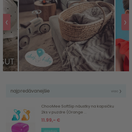
❮
❯
najpredávanejšie
viac ❯
ChooMee SoftSip náustky na kapsičku
2ks v puzdre (Orange ...
11.99,- €
skladom