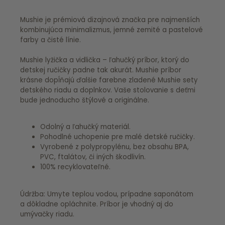
Mushie je prémiová dizajnová značka pre najmenších
kombinujúca minimalizmus, jemné zemité a pastelové
farby a čisté línie.
Mushie lyžička a vidlička – ľahučký príbor, ktorý do
detskej ručičky padne tak akurát. Mushie príbor
krásne dopĺňajú ďalšie farebne zladené Mushie sety
detského riadu a doplnkov. Vaše stolovanie s deťmi
bude jednoducho štýlové a originálne.
Odolný a ľahučký materiál.
Pohodlné uchopenie pre malé detské ručičky.
Vyrobené z polypropylénu, bez obsahu BPA,
PVC, ftalátov, či iných škodlivín.
100% recyklovateľné.
Údržba: Umyte teplou vodou, prípadne saponátom
a dôkladne opláchnite. Príbor je vhodný aj do
umývačky riadu.