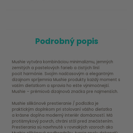
Podrobný popis
Mushie vytvára kombináciou minimalizmu, jemných
zemitých a pastelových farieb a čistých línií
pocit harmónie. Svojím nadčasovým a elegantným
dizajnom spríjemnia Mushie produkty každý moment s
vaším dieťatkom a spravia ho ešte výnimočnejší.
Mushie – prémiová dizajnová značka pre najmenších.
Mushie silikónové prestieranie / podložka je
praktickým doplnkom pri stolovaní vášho dieťatka
a krásne dopĺňa moderný interiér domácností. Má
protišmykový povrch, chráni stôl pred znečistením.
Prestierania sú navrhnuté v rovnakých vzoroch ako