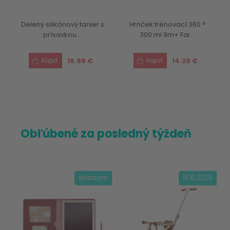
Delený silikónový tanier s
Hrnček trénovací 360 °
prísavkou ...
300 ml 9m+ Far...
19.99 €
14.29 €
Obľúbené za posledný týždeň
skladom
15.8.2026