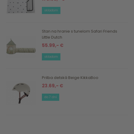
skladom
Stan na hranie s tunelom Safari Friends
Little Dutch
55.99,- €
skladom
Prilba detská Beige KikkaBoo
23.69,- €
do 7 dní