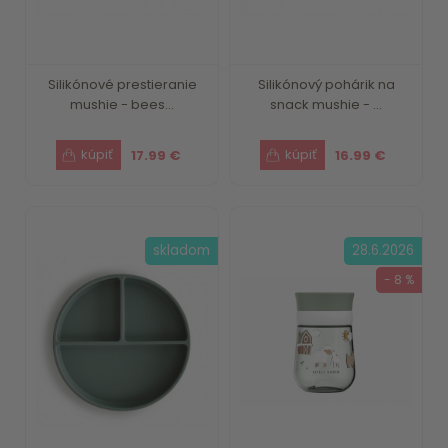
Silikónové prestieranie
Silikónový pohárik na
mushie - bees...
snack mushie - ...
17.99 €
16.99 €
skladom
28.6.2026
- 8 %