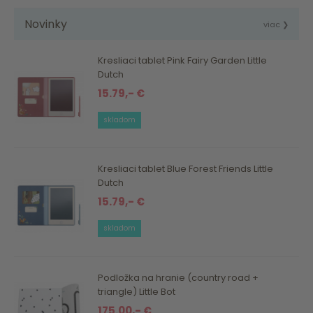
Novinky
viac ❯
Kresliaci tablet Pink Fairy Garden Little
Dutch
15.79,- €
skladom
Kresliaci tablet Blue Forest Friends Little
Dutch
15.79,- €
skladom
Podložka na hranie (country road +
triangle) Little Bot
175.00,- €