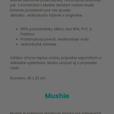
Mushie silikónové podbradníky, tvoria spolu dokonalý
pár. V kombinácii s Mushie detským riadom bude
kŕmenie potešením pre vás aj vaše
dieťatko. Jednoducho štýlové a originálne.
100% potravinársky silikón, bez BPA, PVC a
ftalátov.
Protišmykový povrch, neabsorbuje vodu.
Jednoduché čistenie.
Údržba: Umyte teplou vodou, prípadne saponátom a
dôkladne opláchnite. Možno umývať aj v umývačke
riadu.
Rozmery: 46 x 23 cm
Mushie
Mushie je prémiová dizajnová značka pre najmenších