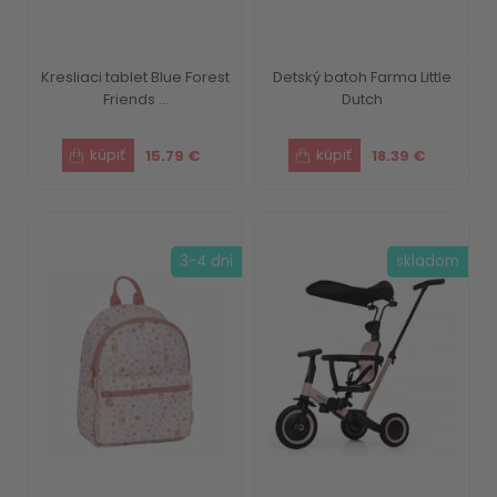
Kresliaci tablet Blue Forest
Detský batoh Farma Little
Friends ...
Dutch
15.79 €
18.39 €
3-4 dni
skladom