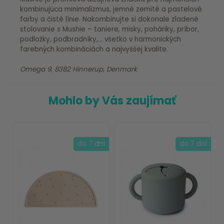
kombinujúca minimalizmus, jemné zemité a pastelové
farby a čisté línie. Nakombinujte si dokonale zladené
stolovanie s Mushie – taniere, misky, poháriky, príbor,
podložky, podbradníky,... všetko v harmonických
farebných kombináciách a najvyššej kvalite.
Omega 9, 8382 Hinnerup, Denmark
Mohlo by Vás zaujímať
do 7 dní
do 7 dní