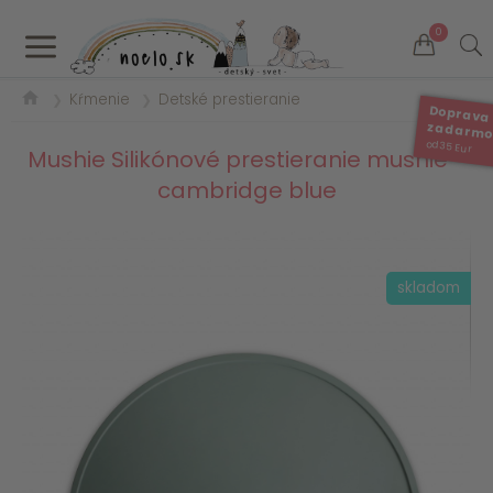
a
0
Kŕmenie
Detské prestieranie
❯
❯
Doprava
zadarm
od 35 Eur
Mushie Silikónové prestieranie mushie -
cambridge blue
skladom