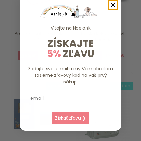
Vitajte na
Noelo.sk
Projektor príbehov Pink
Detská kolobežka 2v1
ZÍSKAJTE
Little Dutch
scoot and ride -...
5%
ZĽAVU
21.99 €
109.90 €
Zadajte svoj email a my Vám obratom
zašleme zľavový kód na Váš prvý
nákup.
skladom
skladom
Email
Získať zľavu ❯