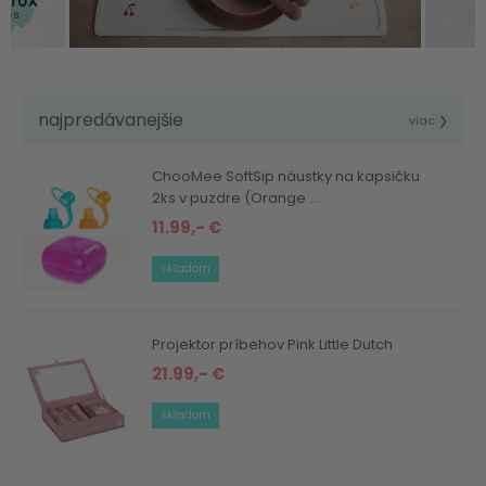
najpredávanejšie
viac ❯
ChooMee SoftSip náustky na kapsičku
2ks v puzdre (Orange ...
11.99,- €
skladom
Projektor príbehov Pink Little Dutch
21.99,- €
skladom