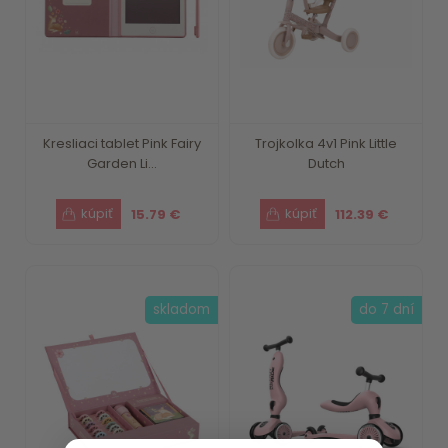
Kresliaci tablet Pink Fairy
Trojkolka 4v1 Pink Little
Garden Li...
Dutch
15.79 €
112.39 €
skladom
do 7 dní