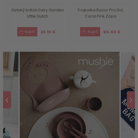
Detský batoh Fairy Garden
Trojkolka Razor Pro 6v1,
Little Dutch
Coral Pink Zopa
20.19 €
94.40 €
❮
❯