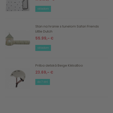
skladom
Stan na hranie s tunelom Safari Friends
Little Dutch
55.99,- €
skladom
Prilba detská Beige KikkaBoo
23.69,- €
do 7 dní