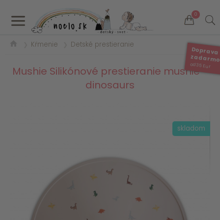
a
0
Kŕmenie
Detské prestieranie
❯
❯
Doprava
zadarm
od 35 Eur
Mushie Silikónové prestieranie mushie -
dinosaurs
skladom