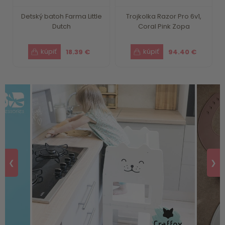
Detský batoh Farma Little
Trojkolka Razor Pro 6v1,
Dutch
Coral Pink Zopa
18.39 €
94.40 €
❮
❯