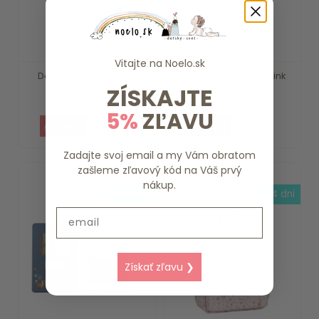
Vitajte na
Noelo.sk
Detská kolobežka 2v1
Projektor príbehov Pink
ZÍSKAJTE
scoot and ride -...
Little Dutch
5%
ZĽAVU
109.90 €
21.99 €
Zadajte svoj email a my Vám obratom
zašleme zľavový kód na Váš prvý
nákup.
skladom
3-4 dni
Email
Získať zľavu ❯