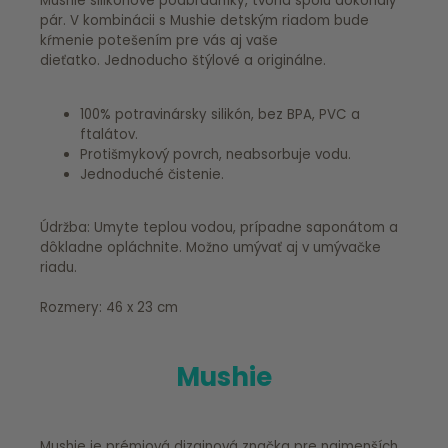
Mushie silikónové podbradníky, tvoria spolu dokonalý
pár. V kombinácii s Mushie detským riadom bude
kŕmenie potešením pre vás aj vaše
dieťatko. Jednoducho štýlové a originálne.
100% potravinársky silikón, bez BPA, PVC a
ftalátov.
Protišmykový povrch, neabsorbuje vodu.
Jednoduché čistenie.
Údržba: Umyte teplou vodou, prípadne saponátom a
dôkladne opláchnite. Možno umývať aj v umývačke
riadu.
Rozmery: 46 x 23 cm
Mushie
Mushie je prémiová dizajnová značka pre najmenších