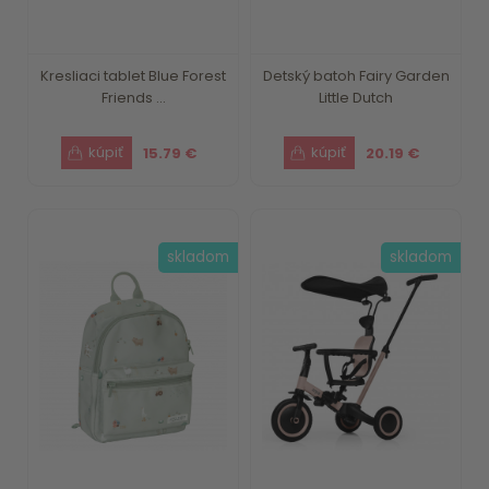
Kresliaci tablet Blue Forest
Detský batoh Fairy Garden
Friends ...
Little Dutch
15.79 €
20.19 €
skladom
skladom