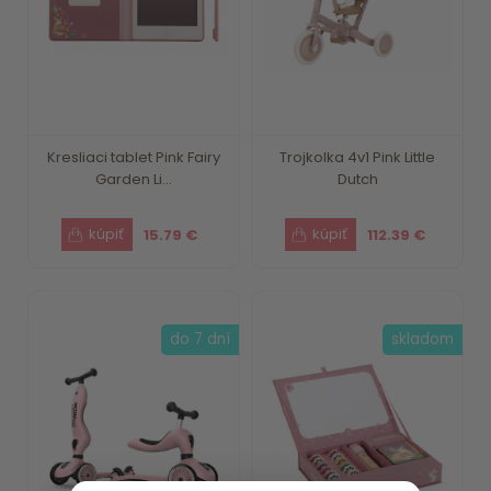
Kresliaci tablet Pink Fairy
Trojkolka 4v1 Pink Little
Garden Li...
Dutch
15.79 €
112.39 €
do 7 dní
skladom