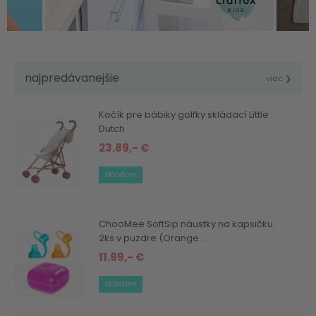
najpredávanejšie
viac ❯
Kočík pre bábiky golfky skládací Little
Dutch
23.89,- €
skladom
ChooMee SoftSip náustky na kapsičku
2ks v puzdre (Orange ...
11.99,- €
skladom