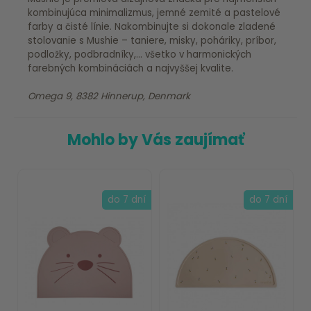
kombinujúca minimalizmus, jemné zemité a pastelové
farby a čisté línie. Nakombinujte si dokonale zladené
stolovanie s Mushie – taniere, misky, poháriky, príbor,
podložky, podbradníky,... všetko v harmonických
farebných kombináciách a najvyššej kvalite.
Omega 9, 8382 Hinnerup, Denmark
Mohlo by Vás zaujímať
do 7 dní
do 7 dní