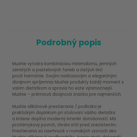
Podrobný popis
Mushie vytvára kombináciou minimalizmu, jemných
zemitých a pastelových farieb a čistých línií
pocit harmónie. Svojím nadčasovým a elegantným
dizajnom spríjemnia Mushie produkty každý moment s
vaším dieťatkom a spravia ho ešte výnimočnejší.
Mushie – prémiová dizajnová značka pre najmenších.
Mushie silikónové prestieranie / podložka je
praktickým doplnkom pri stolovaní vášho dieťatka
a krásne dopĺňa moderný interiér domácností. Má
protišmykový povrch, chráni stôl pred znečistením.
Prestierania sú navrhnuté v rovnakých vzoroch ako