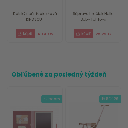
Detský nočník piesková
Súprava hračiek Hello
KINDSGUT
Baby Taf Toys
40.89 €
25.29 €
Obľúbené za posledný týždeň
skladom
15.8.2026