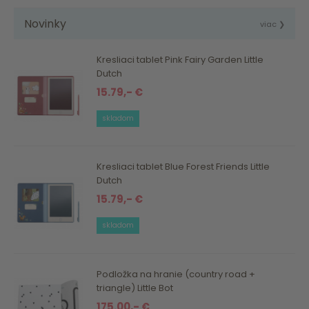
Novinky
viac ❯
Kresliaci tablet Pink Fairy Garden Little
Dutch
15.79,- €
skladom
Kresliaci tablet Blue Forest Friends Little
Dutch
15.79,- €
skladom
Podložka na hranie (country road +
triangle) Little Bot
175.00,- €