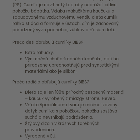
(PP). Cumlík je navrhnutý tak, aby nedráždil citlivú
pokožku bábätka. Vďaka mäkučkému kaučuku a
zabudovanému vzduchovému ventilu dieťa cumlík
ľahko stláča a formuje v ústach, čím je zachovaný
prirodzený vývin podnebia, zúbkov a ďasien detí.
Prečo deti obľubujú cumlíky BIBS?
Extra ľahučký.
Výnimočná chuť prírodného kaučuku, deti ho
prirodzene uprednostňujú pred syntetickými
materiálmi ako je silikón.
Prečo rodičia obľubujú cumlíky BIBS?
Dieťa saje len 100% prírodný bezpečný materiál
– kaučuk vyrobený z miazgy stromu Hevea.
Vďaka špeciálnemu tvaru je minimalizovaný
dotyk cumlíka s pokožkou, pokožka zostáva
suchá a nevznikajú podráždenia.
Štýlový dizajn v krásnych farebných
prevedeniach.
Vyrobené v EU.