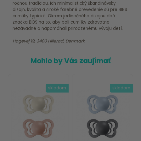
ročnou tradíciou. Ich minimalistický škandinávsky
dizajn, kvalita a široké farebné prevedenie sú pre BIBS
cumlíky typické. Okrem jedinečného dizajnu dbá
značka BIBS na to, aby boli cumlíky zdravotne
nezávadné a napomáhali prirodzenému vývoju detí.
Høgevej 19, 3400 Hillerød, Denmark
Mohlo by Vás zaujímať
skladom
skladom