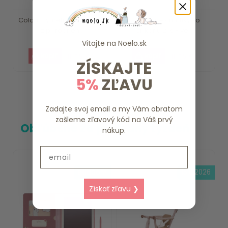
Colour symetrické cumlíky
Supreme cumlíky zo
z prírodnéh...
silikónu 2ks - veľ...
Vitajte na
Noelo.sk
11.95 €
11.95 €
ZÍSKAJTE
5%
ZĽAVU
Zadajte svoj email a my Vám obratom
zašleme zľavový kód na Váš prvý
Obľúbené za posledný týždeň
nákup.
Email
skladom
15.8.2026
Získať zľavu ❯