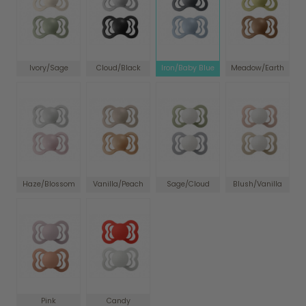
Ivory/Sage
Cloud/Black
Iron/Baby Blue
Meadow/Earth
Haze/Blossom
Vanilla/Peach
Sage/Cloud
Blush/Vanilla
Pink
Candy