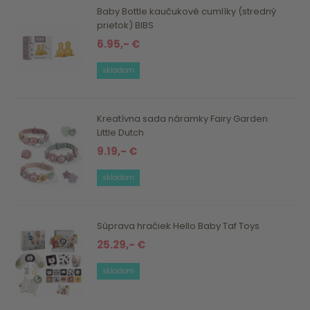
Baby Bottle kaučukové cumlíky (stredný
prietok) BIBS
6.95,- €
skladom
Kreatívna sada náramky Fairy Garden
Little Dutch
9.19,- €
skladom
Súprava hračiek Hello Baby Taf Toys
25.29,- €
skladom