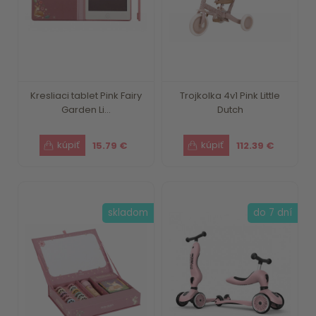
Kresliaci tablet Pink Fairy
Trojkolka 4v1 Pink Little
Garden Li...
Dutch
15.79 €
112.39 €
skladom
do 7 dní