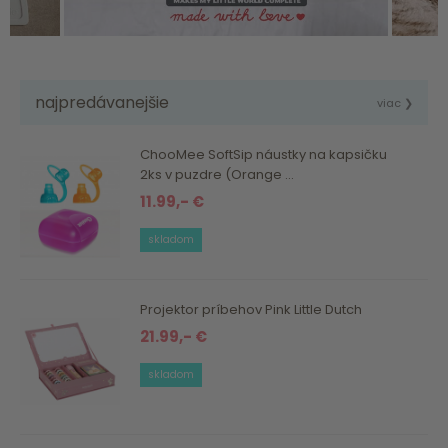
najpredávanejšie
viac ❯
ChooMee SoftSip náustky na kapsičku
2ks v puzdre (Orange ...
11.99,- €
skladom
Projektor príbehov Pink Little Dutch
21.99,- €
skladom