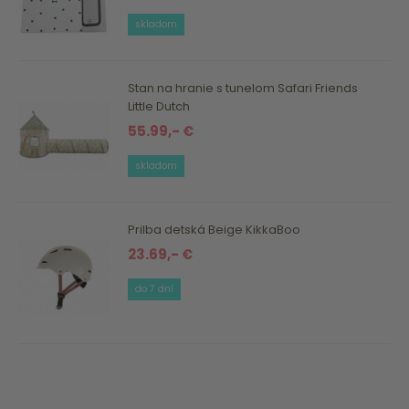
skladom
Stan na hranie s tunelom Safari Friends
Little Dutch
55.99,- €
skladom
Prilba detská Beige KikkaBoo
23.69,- €
do 7 dní