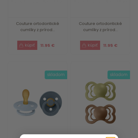
Couture ortodontické
Couture ortodontické
cumlíky z prírod...
cumlíky z prírod...
11.95 €
11.95 €
skladom
skladom