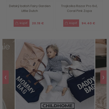
Detský batoh Fairy Garden
Trojkolka Razor Pro 6v1,
Little Dutch
Coral Pink Zopa
20.19 €
94.40 €
❮
❯