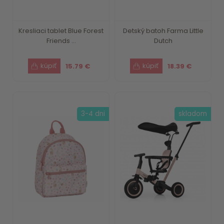
Kresliaci tablet Blue Forest
Detský batoh Farma Little
Friends ...
Dutch
15.79 €
18.39 €
3-4 dni
skladom