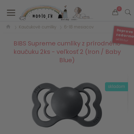
a
0
Kaučukové cumlíky
6-18 mesiacov
❯
❯
Doprava
zadarm
od 35 Eur
BIBS Supreme cumlíky z prírodného
kaučuku 2ks - veľkosť 2 (Iron / Baby
Blue)
skladom