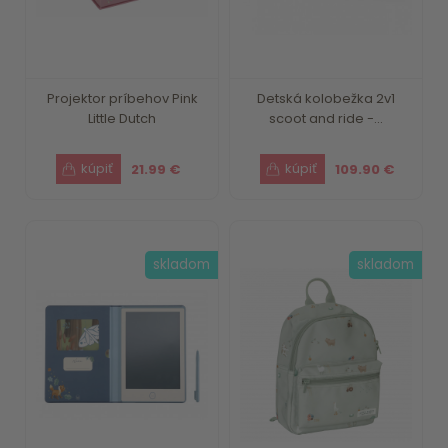
Projektor príbehov Pink
Detská kolobežka 2v1
Little Dutch
scoot and ride -...
21.99 €
109.90 €
skladom
skladom