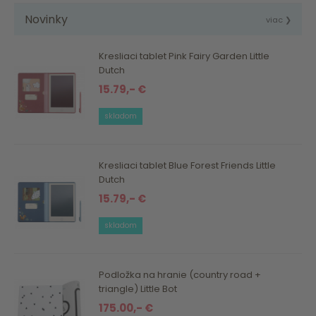
Novinky
viac ❯
Kresliaci tablet Pink Fairy Garden Little
Dutch
15.79,- €
skladom
Kresliaci tablet Blue Forest Friends Little
Dutch
15.79,- €
skladom
Podložka na hranie (country road +
triangle) Little Bot
175.00,- €