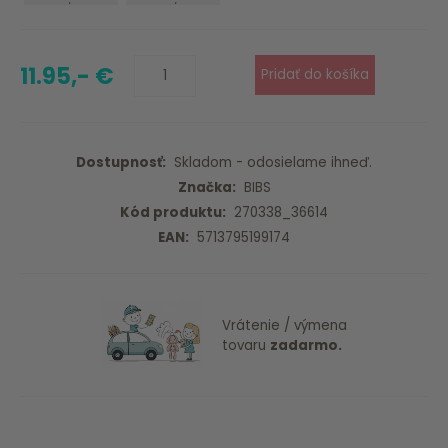
Plum/Peach
Apple/Haze
11.95,- €
Dostupnosť:
Skladom - odosielame ihneď.
Značka:
BIBS
Kód produktu:
270338_36614
EAN:
5713795199174
Vrátenie / výmena
tovaru
zadarmo.