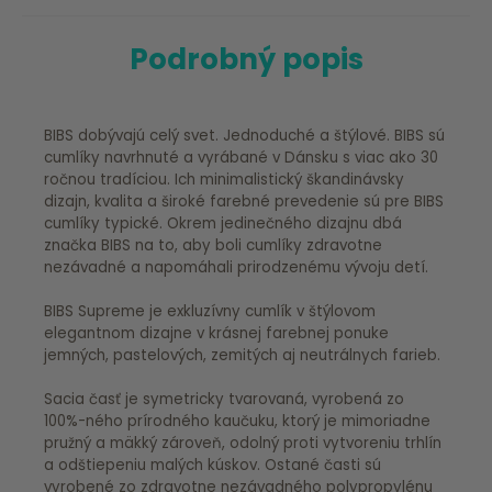
Podrobný popis
BIBS dobývajú celý svet. Jednoduché a štýlové. BIBS sú
cumlíky navrhnuté a vyrábané v Dánsku s viac ako 30
ročnou tradíciou. Ich minimalistický škandinávsky
dizajn, kvalita a široké farebné prevedenie sú pre BIBS
cumlíky typické. Okrem jedinečného dizajnu dbá
značka BIBS na to, aby boli cumlíky zdravotne
nezávadné a napomáhali prirodzenému vývoju detí.
BIBS Supreme je exkluzívny cumlík v štýlovom
elegantnom dizajne v krásnej farebnej ponuke
jemných, pastelových, zemitých aj neutrálnych farieb.
Sacia časť je symetricky tvarovaná, vyrobená zo
100%-ného prírodného kaučuku, ktorý je mimoriadne
pružný a mäkký zároveň, odolný proti vytvoreniu trhlín
a odštiepeniu malých kúskov. Ostané časti sú
vyrobené zo zdravotne nezávadného polypropylénu