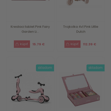
Kresliaci tablet Pink Fairy
Trojkolka 4v1 Pink Little
Garden Li...
Dutch
15.79 €
112.39 €
skladom
skladom