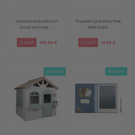
Detská kolobežka 2v1
Projektor príbehov Pink
scoot and ride -...
Little Dutch
109.90 €
21.99 €
skladom
skladom