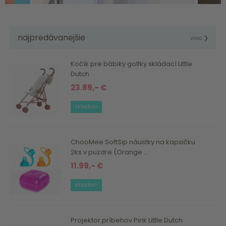
najpredávanejšie
viac ❯
Kočík pre bábiky golfky skládací Little
Dutch
23.89,- €
skladom
ChooMee SoftSip náustky na kapsičku
2ks v puzdre (Orange ...
11.99,- €
skladom
Projektor príbehov Pink Little Dutch