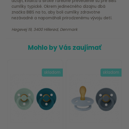
dizajn, kvalita a široké farebné prevedenie sú pre BIBS
cumlíky typické. Okrem jedinečného dizajnu dbá
značka BIBS na to, aby boli cumlíky zdravotne
nezávadné a napomáhali prirodzenému vývoju detí.
Høgevej 19, 3400 Hillerød, Denmark
Mohlo by Vás zaujímať
skladom
skladom