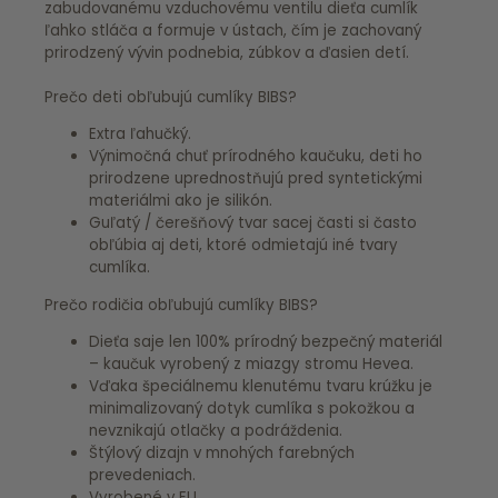
zabudovanému vzduchovému ventilu dieťa cumlík
ľahko stláča a formuje v ústach, čím je zachovaný
prirodzený vývin podnebia, zúbkov a ďasien detí.
Prečo deti obľubujú cumlíky BIBS?
Extra ľahučký.
Výnimočná chuť prírodného kaučuku, deti ho
prirodzene uprednostňujú pred syntetickými
materiálmi ako je silikón.
Guľatý / čerešňový tvar sacej časti si často
obľúbia aj deti, ktoré odmietajú iné tvary
cumlíka.
Prečo rodičia obľubujú cumlíky BIBS?
Dieťa saje len 100% prírodný bezpečný materiál
– kaučuk vyrobený z miazgy stromu Hevea.
Vďaka špeciálnemu klenutému tvaru krúžku je
minimalizovaný dotyk cumlíka s pokožkou a
nevznikajú otlačky a podráždenia.
Štýlový dizajn v mnohých farebných
prevedeniach.
Vyrobené v EU.