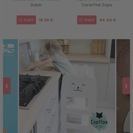
Dutch
Coral Pink Zopa
18.39 €
94.40 €
❮
❯