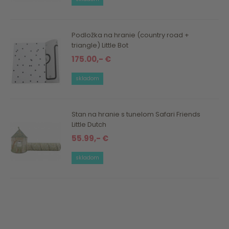
Podložka na hranie (country road +
triangle) Little Bot
175.00,- €
skladom
Stan na hranie s tunelom Safari Friends
Little Dutch
55.99,- €
skladom