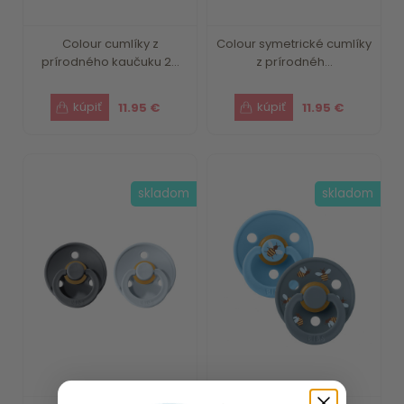
Colour cumlíky z
Colour symetrické cumlíky
prírodného kaučuku 2...
z prírodnéh...
11.95 €
11.95 €
skladom
skladom