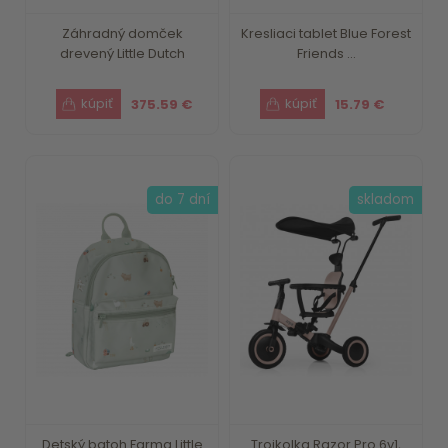
Záhradný domček
Kresliaci tablet Blue Forest
drevený Little Dutch
Friends ...
375.59 €
15.79 €
do 7 dní
skladom
Detský batoh Farma Little
Trojkolka Razor Pro 6v1,