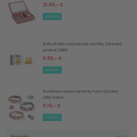
21.99,- €
skladom
Baby Bottle kaučukové cumlíky (stredný
prietok) BIBS
6.95,- €
skladom
Kreatívna sada náramky Fairy Garden
Little Dutch
9.19,- €
skladom
Novinky
viac ❯