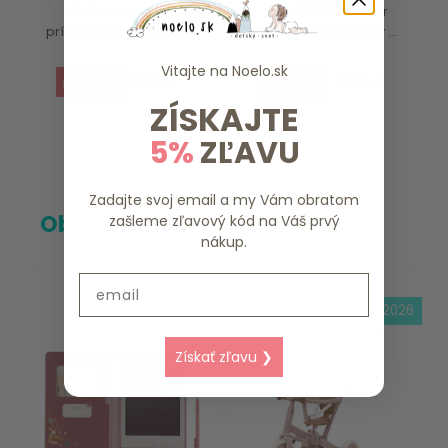
Colour cumlíky z
BIBS STUDIO Colour
prírodného kaučuku 2...
Bumblebee cumlíky ...
Vitajte na
Noelo.sk
11.95 €
12.95 €
ZÍSKAJTE
5%
ZĽAVU
Zadajte svoj email a my Vám obratom
Obľúbené za posledný týždeň
zašleme zľavový kód na Váš prvý
nákup.
Email
skladom
15.8.2026
Získať zľavu ❯