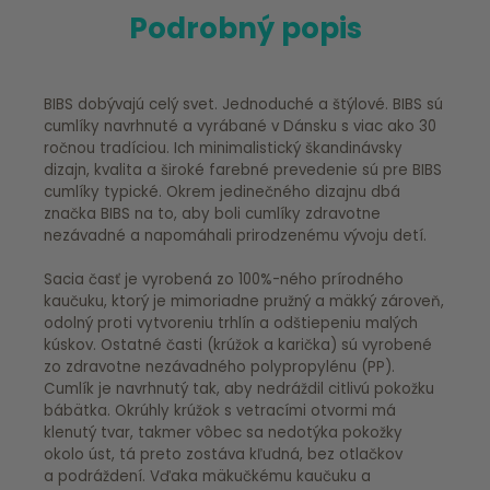
Podrobný popis
BIBS dobývajú celý svet. Jednoduché a štýlové. BIBS sú
cumlíky navrhnuté a vyrábané v Dánsku s viac ako 30
ročnou tradíciou. Ich minimalistický škandinávsky
dizajn, kvalita a široké farebné prevedenie sú pre BIBS
cumlíky typické. Okrem jedinečného dizajnu dbá
značka BIBS na to, aby boli cumlíky zdravotne
nezávadné a napomáhali prirodzenému vývoju detí.
Sacia časť je vyrobená zo 100%-ného prírodného
kaučuku, ktorý je mimoriadne pružný a mäkký zároveň,
odolný proti vytvoreniu trhlín a odštiepeniu malých
kúskov. Ostatné časti (krúžok a karička) sú vyrobené
zo zdravotne nezávadného polypropylénu (PP).
Cumlík je navrhnutý tak, aby nedráždil citlivú pokožku
bábätka. Okrúhly krúžok s vetracími otvormi má
klenutý tvar, takmer vôbec sa nedotýka pokožky
okolo úst, tá preto zostáva kľudná, bez otlačkov
a podráždení. Vďaka mäkučkému kaučuku a