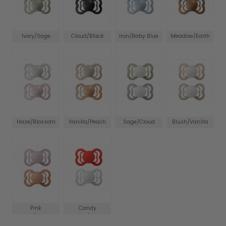
Ivory/Sage
Cloud/Black
Iron/Baby Blue
Meadow/Earth
Haze/Blossom
Vanilla/Peach
Sage/Cloud
Blush/Vanilla
Pink
Candy
Plum/Peach
Apple/Haze