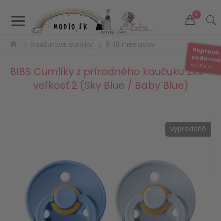
a
0
Kaučukové cumlíky
6-18 mesiacov
❯
❯
Doprava
zadarm
od 35 Eur
BIBS Cumlíky z prírodného kaučuku 2ks -
veľkosť 2 (Sky Blue / Baby Blue)
vypredané