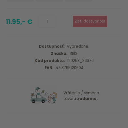
Blue
Lilac
11.95,- €
Dostupnosť:
Vypredané.
Značka:
BIBS
Kód produktu:
120253_36376
EAN:
5713795120604
Vrátenie / výmena
tovaru
zadarmo.