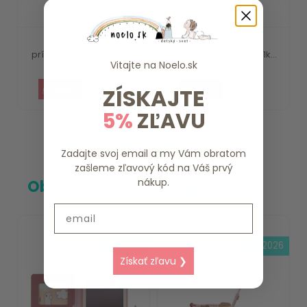
Colour cumlíky z
Colour cumlík z
prírodného kaučuku 2...
prírodného kaučuku 1k...
Vitajte na
Noelo.sk
11.95 €
6.45 €
ZÍSKAJTE
5%
ZĽAVU
Zadajte svoj email a my Vám obratom
zašleme zľavový kód na Váš prvý
nákup.
Obľúbené za posledný týždeň
Email
skladom
15.8.2026
Získať zľavu ❯