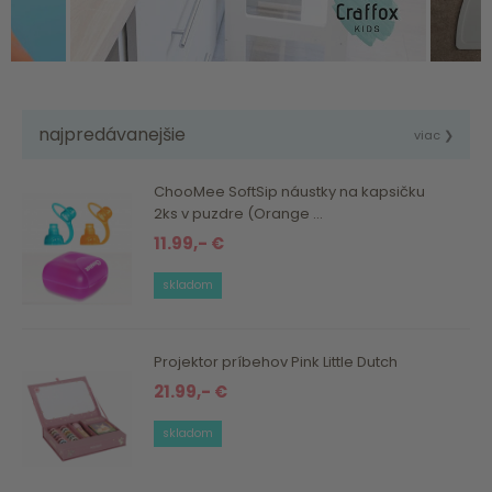
najpredávanejšie
viac ❯
ChooMee SoftSip náustky na kapsičku
2ks v puzdre (Orange ...
11.99,- €
skladom
Projektor príbehov Pink Little Dutch
21.99,- €
skladom