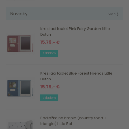
Novinky
viac ❯
Kresliaci tablet Pink Fairy Garden Little
Dutch
15.79,- €
skladom
Kresliaci tablet Blue Forest Friends Little
Dutch
15.79,- €
skladom
Podložka na hranie (country road +
triangle) Little Bot