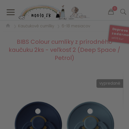
a
0
Kaučukové cumlíky
6-18 mesiacov
❯
❯
Doprava
zadarm
od 35 Eur
BIBS Colour cumlíky z prírodného
kaučuku 2ks - veľkosť 2 (Deep Space /
Petrol)
vypredané