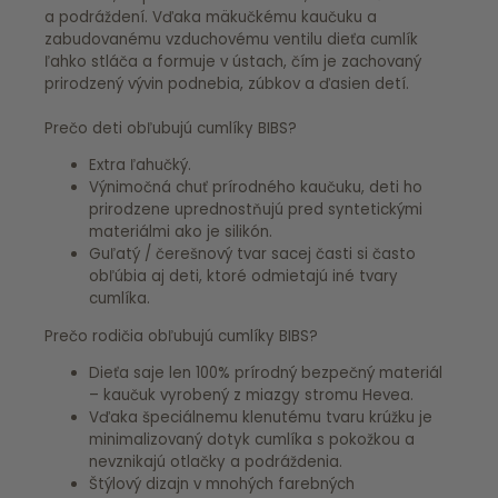
a podráždení. Vďaka mäkučkému kaučuku a
zabudovanému vzduchovému ventilu dieťa cumlík
ľahko stláča a formuje v ústach, čím je zachovaný
prirodzený vývin podnebia, zúbkov a ďasien detí.
Prečo deti obľubujú cumlíky BIBS?
Extra ľahučký.
Výnimočná chuť prírodného kaučuku, deti ho
prirodzene uprednostňujú pred syntetickými
materiálmi ako je silikón.
Guľatý / čerešnový tvar sacej časti si často
obľúbia aj deti, ktoré odmietajú iné tvary
cumlíka.
Prečo rodičia obľubujú cumlíky BIBS?
Dieťa saje len 100% prírodný bezpečný materiál
– kaučuk vyrobený z miazgy stromu Hevea.
Vďaka špeciálnemu klenutému tvaru krúžku je
minimalizovaný dotyk cumlíka s pokožkou a
nevznikajú otlačky a podráždenia.
Štýlový dizajn v mnohých farebných