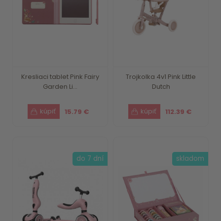
Kresliaci tablet Pink Fairy
Trojkolka 4v1 Pink Little
Garden Li...
Dutch
15.79 €
112.39 €
do 7 dní
skladom