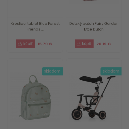
Kresliaci tablet Blue Forest
Detský batoh Fairy Garden
Friends ...
Little Dutch
15.79 €
20.19 €
skladom
skladom