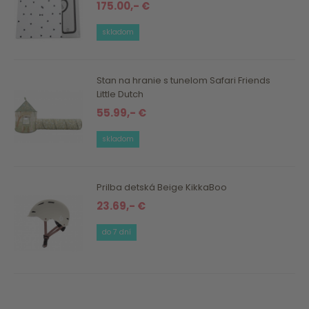
175.00,- €
skladom
Stan na hranie s tunelom Safari Friends
Little Dutch
55.99,- €
skladom
Prilba detská Beige KikkaBoo
23.69,- €
do 7 dní