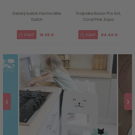
Detský batoh Farma Little
Trojkolka Razor Pro 6v1,
Dutch
Coral Pink Zopa
18.39 €
94.40 €
❮
❯