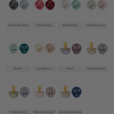
Iron/Baby Blue
Coral/Ruby
White/Mint
Haze/Blossom
Nordic
Ivory/Blush
Fossil
Vanilla/Cloud
Mint/Forest
Grey/Mauve
Lake
Khaki/Dusty
Blossom/Dusky
Vanilla/Cornflower