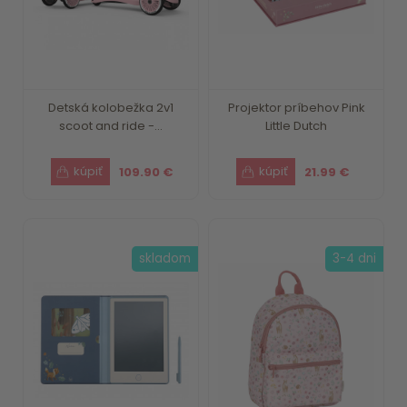
Detská kolobežka 2v1
Projektor príbehov Pink
scoot and ride -...
Little Dutch
109.90 €
21.99 €
skladom
3-4 dni