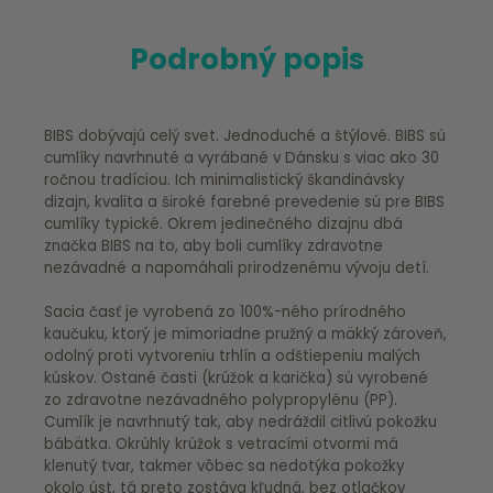
Podrobný popis
BIBS dobývajú celý svet. Jednoduché a štýlové. BIBS sú
cumlíky navrhnuté a vyrábané v Dánsku s viac ako 30
ročnou tradíciou. Ich minimalistický škandinávsky
dizajn, kvalita a široké farebné prevedenie sú pre BIBS
cumlíky typické. Okrem jedinečného dizajnu dbá
značka BIBS na to, aby boli cumlíky zdravotne
nezávadné a napomáhali prirodzenému vývoju detí.
Sacia časť je vyrobená zo 100%-ného prírodného
kaučuku, ktorý je mimoriadne pružný a mäkký zároveň,
odolný proti vytvoreniu trhlín a odštiepeniu malých
kúskov. Ostané časti (krúžok a karička) sú vyrobené
zo zdravotne nezávadného polypropylénu (PP).
Cumlík je navrhnutý tak, aby nedráždil citlivú pokožku
bábätka. Okrúhly krúžok s vetracími otvormi má
klenutý tvar, takmer vôbec sa nedotýka pokožky
okolo úst, tá preto zostáva kľudná, bez otlačkov