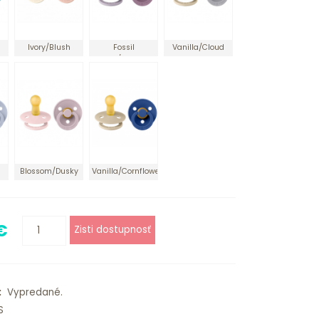
Ivory/Blush
Fossil
Vanilla/Cloud
ke
Grey/Mauve
Blossom/Dusky
Vanilla/Cornflower
Lilac
€
:
Vypredané.
S