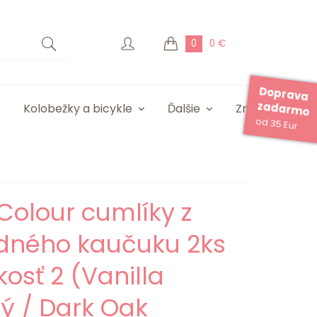
0
0 €
Doprava
zadarmo
Kolobežky a bicykle
Ďalšie
Značky
od 35 Eur
Colour cumlíky z
odného kaučuku 2ks
kosť 2 (Vanilla
ý / Dark Oak