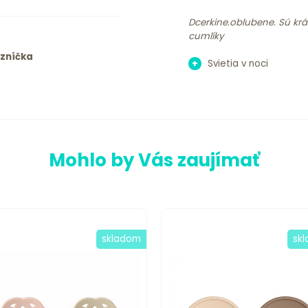
Dcerkine.oblubene. Sú kr
cumlíky
azníčka
+
Svietia v noci
Mohlo by Vás zaujímať
skladom
sk