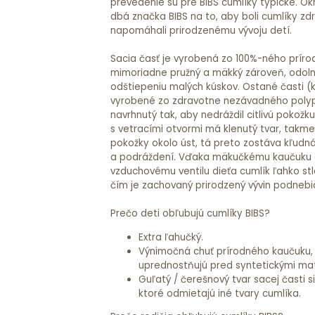
prevedenie sú pre BIBS cumlíky typické. O
dbá značka BIBS na to, aby boli cumlíky z
napomáhali prirodzenému vývoju detí.
Sacia časť je vyrobená zo 100%-ného príro
mimoriadne pružný a mäkký zároveň, odolný 
odštiepeniu malých kúskov. Ostané časti (k
vyrobené zo zdravotne nezávadného polypr
navrhnutý tak, aby nedráždil citlivú pokožk
s vetracími otvormi má klenutý tvar, takm
pokožky okolo úst, tá preto zostáva kľudná
a podráždení. Vďaka mäkučkému kaučuku
vzduchovému ventilu dieťa cumlík ľahko stl
čím je zachovaný prirodzený vývin podnebia
Prečo deti obľubujú cumlíky BIBS?
Extra ľahučký.
Výnimočná chuť prírodného kaučuku, 
uprednostňujú pred syntetickými mater
Guľatý / čerešnový tvar sacej časti si
ktoré odmietajú iné tvary cumlíka.