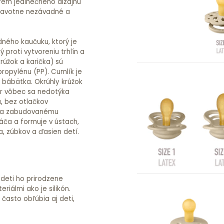
krem jedinečného dizajnu
dravotne nezávadné a
dného kaučuku, ktorý je
proti vytvoreniu trhlín a
rúžok a karička) sú
opylénu (PP). Cumlík je
u bábätka. Okrúhly krúžok
er vôbec sa nedotýka
, bez otlačkov
 a zabudovanému
áča a formuje v ústach,
, zúbkov a ďasien detí.
deti ho prirodzene
iálmi ako je silikón.
 často obľúbia aj deti,