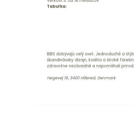
Veľkosť 3: od 18 mesiacov
Tabuľka:
BIBS dobývajú celý svet. Jednoduché a štýlo
škandinávsky dizajn, kvalita a široké fare
zdravotne nezávadné a napomáhali prirod
Høgevej 19, 3400 Hillerød, Denmark