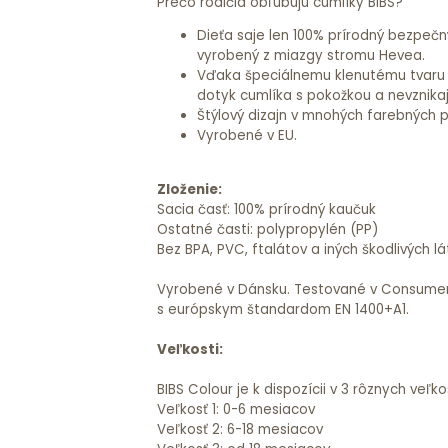
Prečo rodičia obľubujú cumlíky BIBS?
Dieťa saje len 100% prírodný bezpečn
vyrobený z miazgy stromu Hevea.
Vďaka špeciálnemu klenutému tvaru k
dotyk cumlíka s pokožkou a nevznika
Štýlový dizajn v mnohých farebných 
Vyrobené v EU.
Zloženie:
Sacia časť: 100% prírodný kaučuk
Ostatné časti: polypropylén (PP)
Bez BPA, PVC, ftalátov a iných škodlivých lá
Vyrobené v Dánsku. Testované v Consumer
s európskym štandardom EN 1400+A1.
Veľkosti:
BIBS Colour je k dispozícii v 3 rôznych veľko
Veľkosť 1: 0-6 mesiacov
Veľkosť 2: 6-18 mesiacov