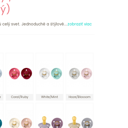
ý)
 celý svet. Jednoduché a štýlové....
zobraziť viac
e
Coral/Ruby
White/Mint
Haze/Blossom