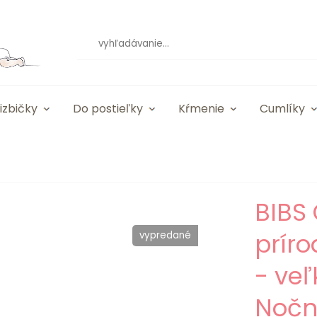
izbičky
Do postieľky
Kŕmenie
Cumlíky
BIBS 
prír
vypredané
- veľ
Nočn