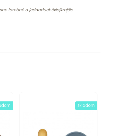
ásne farebné a jednoduchéNajkrajšie
ladom
skladom