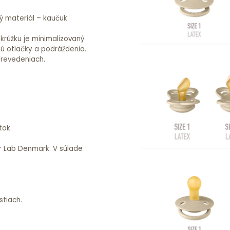
ý materiál – kaučuk
rúžku je minimalizovaný
jú otlačky a podráždenia.
prevedeniach.
tok.
 Lab Denmark. V súlade
stiach.