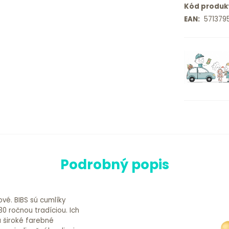
Kód produk
EAN:
5713795
Podrobný popis
ové. BIBS sú cumlíky
0 ročnou tradíciou. Ich
a široké farebné