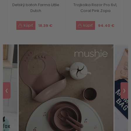
Detský batoh Farma Little
Trojkolka Razor Pro 6v1,
Dutch
Coral Pink Zopa
18.39 €
94.40 €
❮
❯