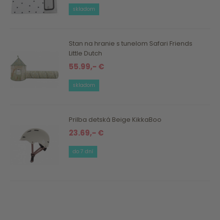
skladom
Stan na hranie s tunelom Safari Friends
Little Dutch
55.99,- €
skladom
Prilba detská Beige KikkaBoo
23.69,- €
do 7 dní