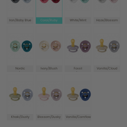
Iron/Baby Blue
Coral/Ruby
White/Mint
Haze/Blossom
Nordic
Ivory/Blush
Fossil
Vanilla/Cloud
Mint/Forest
Grey/Mauve
Lake
Khaki/Dusty
Blossom/Dusky
Vanilla/Cornflower
Blue
Lilac