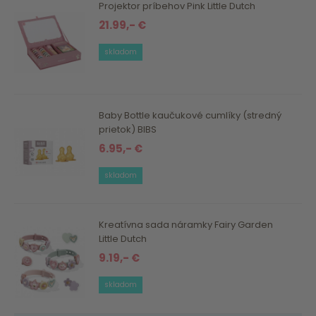
Projektor príbehov Pink Little Dutch
21.99,- €
skladom
Baby Bottle kaučukové cumlíky (stredný
prietok) BIBS
6.95,- €
skladom
Kreatívna sada náramky Fairy Garden
Little Dutch
9.19,- €
skladom