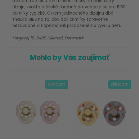
ročnou tradíciou. Ich minimalistický škandinávsky
dizajn, kvalita a široké farebné prevedenie sú pre BIBS
cumlíky typické. Okrem jedinečného dizajnu dbá
značka BIBS na to, aby boli cumlíky zdravotne
nezávadné a napomáhali prirodzenému vývoju detí.
Høgevej 19, 3400 Hillerød, Denmark
Mohlo by Vás zaujímať
skladom
skladom