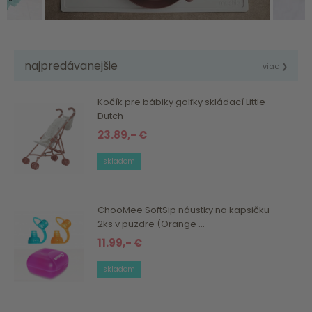
najpredávanejšie
viac ❯
Kočík pre bábiky golfky skládací Little
Dutch
23.89,- €
skladom
ChooMee SoftSip náustky na kapsičku
2ks v puzdre (Orange ...
11.99,- €
skladom