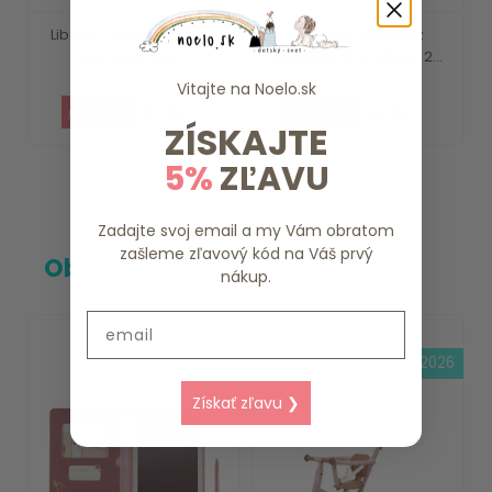
Liberty Colour cumlíky z
Boheme cumlíky z
prírodného k...
prírodného kaučuku 2...
Vitajte na
Noelo.sk
13.95 €
12.95 €
ZÍSKAJTE
5%
ZĽAVU
Zadajte svoj email a my Vám obratom
zašleme zľavový kód na Váš prvý
Obľúbené za posledný týždeň
nákup.
Email
skladom
15.8.2026
Získať zľavu ❯