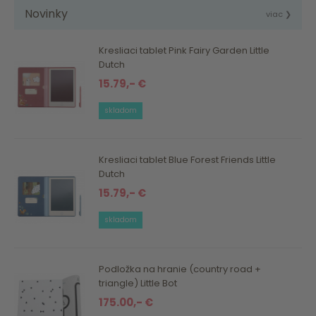
Novinky
viac ❯
Kresliaci tablet Pink Fairy Garden Little
Dutch
15.79,- €
skladom
Kresliaci tablet Blue Forest Friends Little
Dutch
15.79,- €
skladom
Podložka na hranie (country road +
triangle) Little Bot
175.00,- €