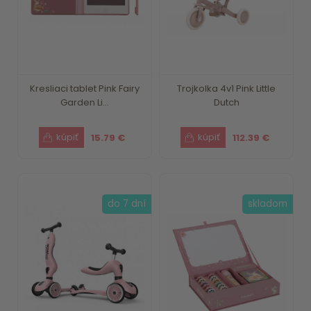
Kresliaci tablet Pink Fairy
Trojkolka 4v1 Pink Little
Garden Li...
Dutch
15.79 €
112.39 €
do 7 dní
skladom