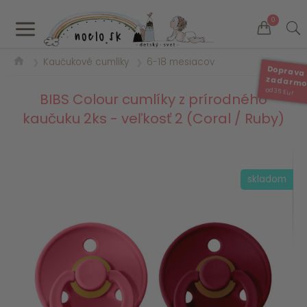
a
0
Kaučukové cumlíky
6-18 mesiacov
❯
❯
Doprava
zadarm
od 35 Eur
BIBS Colour cumlíky z prírodného
kaučuku 2ks - veľkosť 2 (Coral / Ruby)
skladom