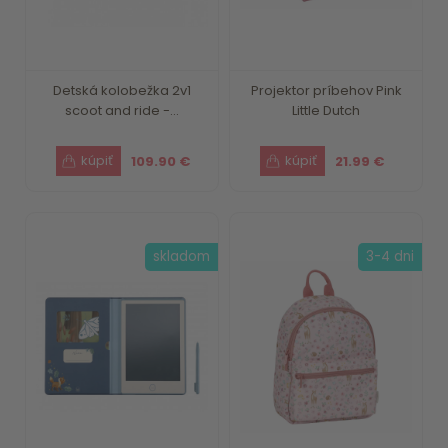
Detská kolobežka 2v1
Projektor príbehov Pink
scoot and ride -...
Little Dutch
109.90 €
21.99 €
skladom
3-4 dni