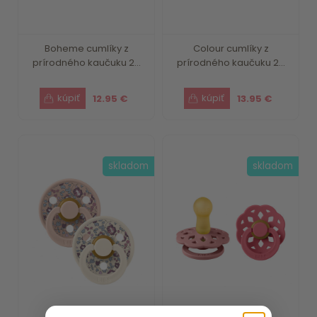
Boheme cumlíky z
Colour cumlíky z
prírodného kaučuku 2...
prírodného kaučuku 2...
12.95 €
13.95 €
skladom
skladom