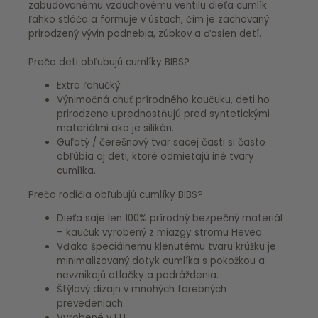
zabudovanému vzduchovému ventilu dieťa cumlík
ľahko stláča a formuje v ústach, čím je zachovaný
prirodzený vývin podnebia, zúbkov a ďasien detí.
Prečo deti obľubujú cumlíky BIBS?
Extra ľahučký.
Výnimočná chuť prírodného kaučuku, deti ho
prirodzene uprednostňujú pred syntetickými
materiálmi ako je silikón.
Guľatý / čerešnový tvar sacej časti si často
obľúbia aj deti, ktoré odmietajú iné tvary
cumlíka.
Prečo rodičia obľubujú cumlíky BIBS?
Dieťa saje len 100% prírodný bezpečný materiál
– kaučuk vyrobený z miazgy stromu Hevea.
Vďaka špeciálnemu klenutému tvaru krúžku je
minimalizovaný dotyk cumlíka s pokožkou a
nevznikajú otlačky a podráždenia.
Štýlový dizajn v mnohých farebných
prevedeniach.
Vyrobené v EU.