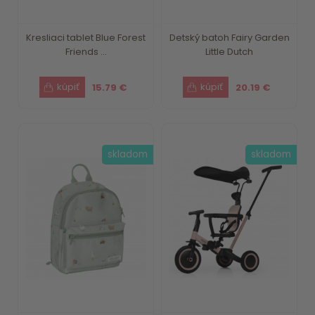
Kresliaci tablet Blue Forest
Detský batoh Fairy Garden
Friends ...
Little Dutch
15.79 €
20.19 €
skladom
skladom