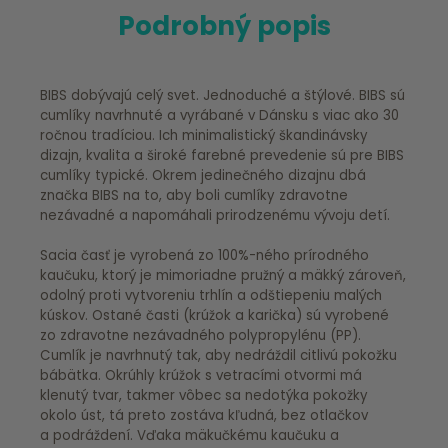
Podrobný popis
BIBS dobývajú celý svet. Jednoduché a štýlové. BIBS sú
cumlíky navrhnuté a vyrábané v Dánsku s viac ako 30
ročnou tradíciou. Ich minimalistický škandinávsky
dizajn, kvalita a široké farebné prevedenie sú pre BIBS
cumlíky typické. Okrem jedinečného dizajnu dbá
značka BIBS na to, aby boli cumlíky zdravotne
nezávadné a napomáhali prirodzenému vývoju detí.
Sacia časť je vyrobená zo 100%-ného prírodného
kaučuku, ktorý je mimoriadne pružný a mäkký zároveň,
odolný proti vytvoreniu trhlín a odštiepeniu malých
kúskov. Ostané časti (krúžok a karička) sú vyrobené
zo zdravotne nezávadného polypropylénu (PP).
Cumlík je navrhnutý tak, aby nedráždil citlivú pokožku
bábätka. Okrúhly krúžok s vetracími otvormi má
klenutý tvar, takmer vôbec sa nedotýka pokožky
okolo úst, tá preto zostáva kľudná, bez otlačkov
a podráždení. Vďaka mäkučkému kaučuku a